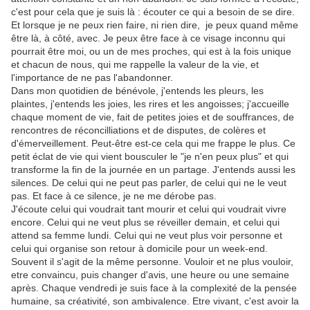
c'est pour cela que je suis là : écouter ce qui a besoin de se dire.
Et lorsque je ne peux rien faire, ni rien dire, je peux quand même
être là, à côté, avec. Je peux être face à ce visage inconnu qui
pourrait être moi, ou un de mes proches, qui est à la fois unique
et chacun de nous, qui me rappelle la valeur de la vie, et
l'importance de ne pas l'abandonner.
Dans mon quotidien de bénévole, j'entends les pleurs, les
plaintes, j'entends les joies, les rires et les angoisses; j'accueille
chaque moment de vie, fait de petites joies et de souffrances, de
rencontres de réconcilliations et de disputes, de colères et
d'émerveillement. Peut-être est-ce cela qui me frappe le plus. Ce
petit éclat de vie qui vient bousculer le "je n'en peux plus" et qui
transforme la fin de la journée en un partage. J'entends aussi les
silences. De celui qui ne peut pas parler, de celui qui ne le veut
pas. Et face à ce silence, je ne me dérobe pas.
J'écoute celui qui voudrait tant mourir et celui qui voudrait vivre
encore. Celui qui ne veut plus se réveiller demain, et celui qui
attend sa femme lundi. Celui qui ne veut plus voir personne et
celui qui organise son retour à domicile pour un week-end.
Souvent il s'agit de la même personne. Vouloir et ne plus vouloir,
etre convaincu, puis changer d'avis, une heure ou une semaine
après. Chaque vendredi je suis face à la complexité de la pensée
humaine, sa créativité, son ambivalence. Etre vivant, c'est avoir la