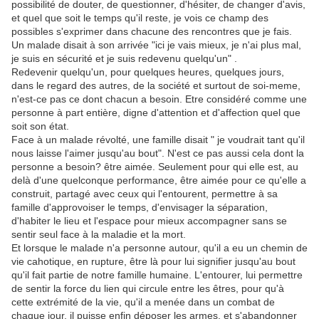
possibilité de douter, de questionner, d'hésiter, de changer d'avis,
et quel que soit le temps qu'il reste, je vois ce champ des
possibles s'exprimer dans chacune des rencontres que je fais.
Un malade disait à son arrivée "ici je vais mieux, je n'ai plus mal,
je suis en sécurité et je suis redevenu quelqu'un" .
Redevenir quelqu'un, pour quelques heures, quelques jours,
dans le regard des autres, de la société et surtout de soi-meme,
n'est-ce pas ce dont chacun a besoin. Etre considéré comme une
personne à part entière, digne d'attention et d'affection quel que
soit son état.
Face à un malade révolté, une famille disait " je voudrait tant qu'il
nous laisse l'aimer jusqu'au bout". N'est ce pas aussi cela dont la
personne a besoin? être aimée. Seulement pour qui elle est, au
delà d'une quelconque performance, être aimée pour ce qu'elle a
construit, partagé avec ceux qui l'entourent, permettre à sa
famille d'approvoiser le temps, d'envisager la séparation,
d'habiter le lieu et l'espace pour mieux accompagner sans se
sentir seul face à la maladie et la mort.
Et lorsque le malade n'a personne autour, qu'il a eu un chemin de
vie cahotique, en rupture, être là pour lui signifier jusqu'au bout
qu'il fait partie de notre famille humaine. L'entourer, lui permettre
de sentir la force du lien qui circule entre les êtres, pour qu'à
cette extrémité de la vie, qu'il a menée dans un combat de
chaque jour, il puisse enfin déposer les armes, et s'abandonner