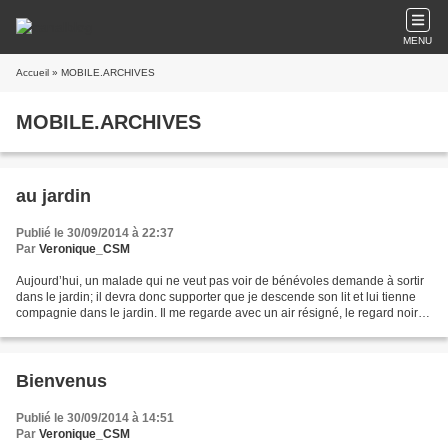
MENU
Accueil
» MOBILE.ARCHIVES
MOBILE.ARCHIVES
au jardin
Publié le 30/09/2014 à 22:37
Par
Veronique_CSM
Aujourd’hui, un malade qui ne veut pas voir de bénévoles demande à sortir
dans le jardin; il devra donc supporter que je descende son lit et lui tienne
compagnie dans le jardin. Il me regarde avec un air résigné, le regard noir et
le visage crispé. Je...
Bienvenus
Publié le 30/09/2014 à 14:51
Par
Veronique_CSM