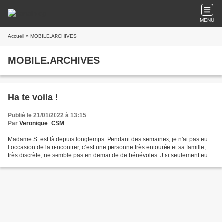
MENU
Accueil
» MOBILE.ARCHIVES
MOBILE.ARCHIVES
Ha te voila !
Publié le 21/01/2022 à 13:15
Par
Veronique_CSM
Madame S. est là depuis longtemps. Pendant des semaines, je n'ai pas eu
l’occasion de la rencontrer, c’est une personne très entourée et sa famille,
très discrète, ne semble pas en demande de bénévoles. J’ai seulement eu
l’occasion d’un croiser quelques-uns...