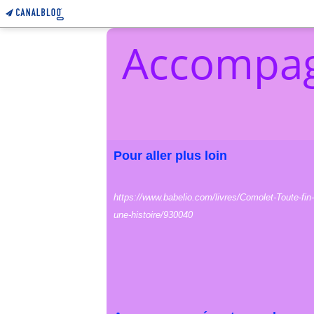
Accompag
Pour aller plus loin
https://www.babelio.com/livres/Comolet-Toute-fin-
une-histoire/930040