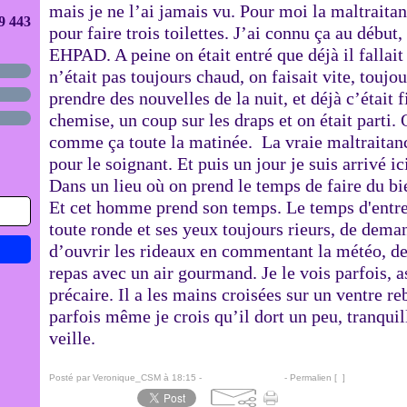
mais je ne l’ai jamais vu. Pour moi la maltraita
9 443
pour faire trois toilettes. J’ai connu ça au début
EHPAD. A peine on était entré que déjà il fallait
n’était pas toujours chaud, on faisait vite, toujou
prendre des nouvelles de la nuit, et déjà c’était 
chemise, un coup sur les draps et on était parti. O
comme ça toute la matinée. La vraie maltraitance 
pour le soignant. Et puis un jour je suis arrivé ici
Dans un lieu où on prend le temps de faire du bi
Et cet homme prend son temps. Le temps d'entrer
toute ronde et ses yeux toujours rieurs, de deman
d’ouvrir les rideaux en commentant la météo, de
repas avec un air gourmand. Je le vois parfois, 
précaire. Il a les mains croisées sur un ventre reb
parfois même je crois qu’il dort un peu, tranqui
veille.
Posté par Veronique_CSM à 18:15 -
Commentaires [
…
]
- Permalien [
#
]