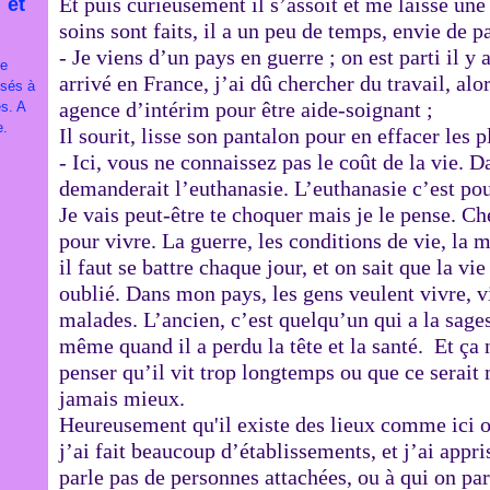
Et puis curieusement il s’assoit et me laisse une 
 et
soins sont faits, il a un peu de temps, envie de p
- Je viens d’un pays en guerre ; on est parti il y
je
arrivé en France, j’ai dû chercher du travail, alo
ssés à
agence d’intérim pour être aide-soignant ;
es. A
e.
Il sourit, lisse son pantalon pour en effacer les p
- Ici, vous ne connaissez pas le coût de la vie.
demanderait l’euthanasie. L’euthanasie c’est pour
Je vais peut-être te choquer mais je le pense. Ch
pour vivre. La guerre, les conditions de vie, la
il faut se battre chaque jour, et on sait que la vi
oublié. Dans mon pays, les gens veulent vivre, v
malades. L’ancien, c’est quelqu’un qui a la sage
même quand il a perdu la tête et la santé. Et ça 
penser qu’il vit trop longtemps ou que ce serait 
jamais mieux.
Heureusement qu'il existe des lieux comme ici o
j’ai fait beaucoup d’établissements, et j’ai appris
parle pas de personnes attachées, ou à qui on par