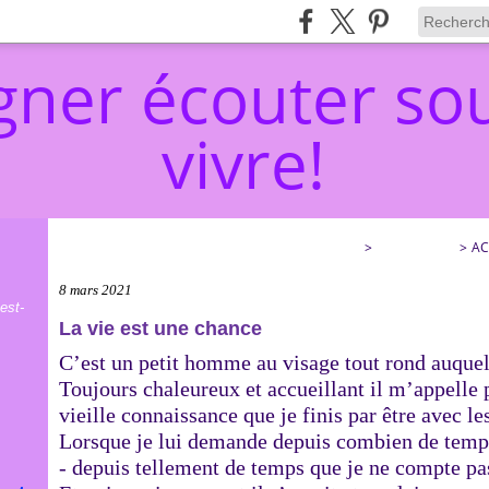
ner écouter sou
vivre!
ACCOMPAGNER ÉCOUTER SOULAGER… ET VIVRE!
>
CATEGORIES
>
AC
8 mars 2021
est-
La vie est une chance
C’est un petit homme au visage tout rond auquel 
Toujours chaleureux et accueillant il m’appel
vieille connaissance que je finis par être avec l
Lorsque je lui demande depuis combien de temps i
- depuis tellement de temps que je ne compte pa