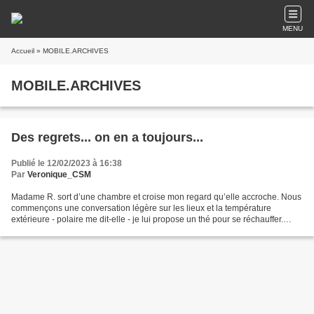
MENU
Accueil
» MOBILE.ARCHIVES
MOBILE.ARCHIVES
Des regrets... on en a toujours...
Publié le 12/02/2023 à 16:38
Par
Veronique_CSM
Madame R. sort d’une chambre et croise mon regard qu’elle accroche. Nous
commençons une conversation légère sur les lieux et la température
extérieure - polaire me dit-elle - je lui propose un thé pour se réchauffer.
Assise au coin famille, son sac sagement...