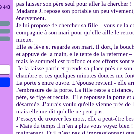
pas laisser son père seul pour aller la chercher !
9 443
Madame J. repose son portable un peu vivement, 
énervement.
Je lui propose de chercher sa fille – vous ne la 
compagnie à son mari pour qu’elle aille le retrou
mieux.
Elle se lève et regarde son mari. Il dort, la bou
et appuyé de la main, elle tente de la refermer –
mais le sommeil est profond et ses efforts sont v
Je la laisse partir et prends sa place près de so
chambre et ces quelques minutes douces me font
La porte s'entre ouvre. L’épouse revient - elle ar
l'embrasure de la porte. La fille reste à distance
père, se fige et recule. Elle repousse la porte e
désarmée. J’aurais voulu qu'elle vienne près de l
mais elle me dit qu’elle ne peut pas.
J’essaye de trouver les mots, elle a peut-être b
- Mais du temps il n’en a plus vous voyez bien ! 
maintenant. Et il n’est pas si impressionnant q