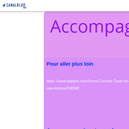
Accompag
Pour aller plus loin
https://www.babelio.com/livres/Comolet-Toute-fin-
une-histoire/930040