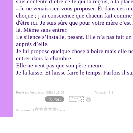
suis contente d’être celle qui la reçois, à la pla
- Je ne venais rien vous proposer. Et dans ces m
choque ; j’ai conscience que chacun fait comme i
d'être ici. Je suis sûre que pour votre mère c’es
là. Même sans entrer.
Le silence s’installe, pesant. Elle n’a pas fait 
auprès d’elle.
Je lui propose quelque chose à boire mais elle ne 
entrer dans la chambre.
Elle ne veut pas que son père meure.
Je la laisse. Et laisse faire le temps. Parfois il s
Posté par Veronique_CSM à 19:55 -
Commentaires [
…
]
- Permalien [
#
]
Vous aimez ?
0 vote