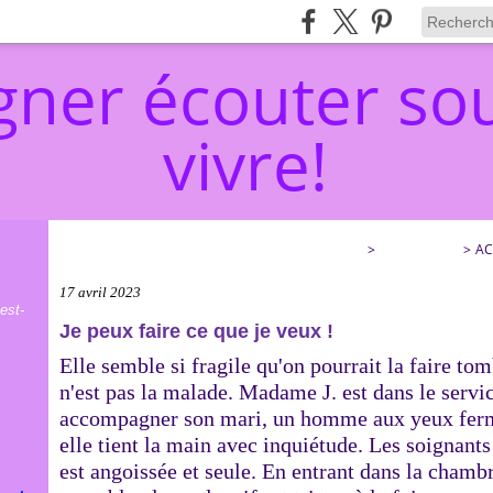
ner écouter sou
vivre!
ACCOMPAGNER ÉCOUTER SOULAGER… ET VIVRE!
>
CATEGORIES
>
AC
17 avril 2023
est-
Je peux faire ce que je veux !
Elle semble si fragile qu'on pourrait la faire tom
n'est pas la malade. Madame J. est dans le serv
accompagner son mari, un homme aux yeux fermé
elle tient la main avec inquiétude. Les soignants 
est angoissée et seule. En entrant dans la chambr