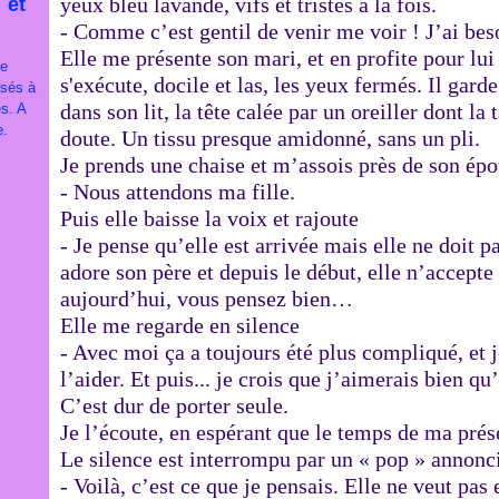
yeux bleu lavande, vifs et tristes à la fois.
 et
- Comme c’est gentil de venir me voir ! J’ai beso
Elle me présente son mari, et en profite pour lu
je
s'exécute, docile et las, les yeux fermés. Il gard
ssés à
dans son lit, la tête calée par un oreiller dont la
es. A
e.
doute. Un tissu presque amidonné, sans un pli.
Je prends une chaise et m’assois près de son épo
- Nous attendons ma fille.
Puis elle baisse la voix et rajoute
- Je pense qu’elle est arrivée mais elle ne doit pa
adore son père et depuis le début, elle n’accepte 
aujourd’hui, vous pensez bien…
Elle me regarde en silence
- Avec moi ça a toujours été plus compliqué, et 
l’aider. Et puis... je crois que j’aimerais bien q
C’est dur de porter seule.
Je l’écoute, en espérant que le temps de ma prés
Le silence est interrompu par un « pop » annon
- Voilà, c’est ce que je pensais. Elle ne veut pa