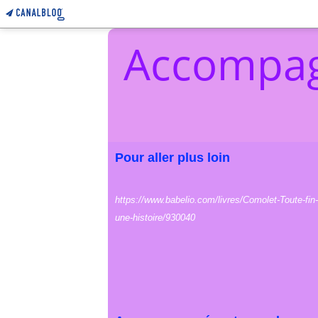
Accompag
Pour aller plus loin
https://www.babelio.com/livres/Comolet-Toute-fin-
une-histoire/930040