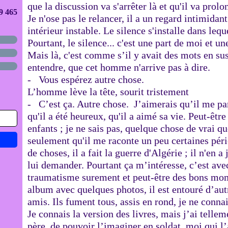
que la discussion va s'arrêter là et qu'il va prolo
9 465
Je n'ose pas le relancer, il a un regard intimidan
intérieur instable. Le silence s'installe dans lequ
Pourtant, le silence... c'est une part de moi et
Mais là, c'est comme s’il y avait des mots en sus
entendre, que cet homme n'arrive pas à dire.
- Vous espérez autre chose.
L’homme lève la tête, sourit tristement
- C’est ça. Autre chose. J’aimerais qu’il me parl
qu'il a été heureux, qu'il a aimé sa vie. Peut-être
enfants ; je ne sais pas, quelque chose de vrai q
seulement qu'il me raconte un peu certaines péri
de choses, il a fait la guerre d'Algérie ; il n'en a
lui demander. Pourtant ça m’intéresse, c’est avec
traumatisme surement et peut-être des bons mom
album avec quelques photos, il est entouré d’aut
amis. Ils fument tous, assis en rond, je ne conna
Je connais la version des livres, mais j’ai tell
père, de pouvoir l’imaginer en soldat, moi qui l’a