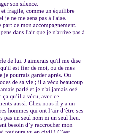
nger son silence.
t et fragile, comme un équilibre
el je ne me sens pas à l'aise.
 une part de mon accompagnement.
pens dans l'air que je n'arrive pas à
e de lui. J'aimerais qu'il me dise
 qu'il est fier de moi, ou de mes
ue je pourrais garder après. Ou
odes de sa vie ; il a vécu beaucoup
 jamais parlé et je n'ai jamais osé
 ça qu’il a vécu, avec ce
ents aussi. Chez nous il y a un
res hommes qui ont l’air d’être ses
is pas un seul nom ni un seul lieu.
ement besoin d’y raccrocher mon
i toujours vu en civil ! C’est