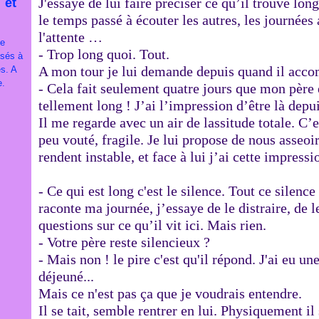
J'essaye de lui faire préciser ce qu’il trouve l
 et
le temps passé à écouter les autres, les journée
l'attente …
je
- Trop long quoi. Tout.
ssés à
A mon tour je lui demande depuis quand il ac
es. A
e.
- Cela fait seulement quatre jours que mon père es
tellement long ! J’ai l’impression d’être là depu
Il me regarde avec un air de lassitude totale. C
peu vouté, fragile. Je lui propose de nous asseoi
rendent instable, et face à lui j’ai cette impressi
- Ce qui est long c'est le silence. Tout ce silence
raconte ma journée, j’essaye de le distraire, de le
questions sur ce qu’il vit ici. Mais rien.
- Votre père reste silencieux ?
- Mais non ! le pire c'est qu'il répond. J'ai eu une 
déjeuné...
Mais ce n'est pas ça que je voudrais entendre.
Il se tait, semble rentrer en lui. Physiquement il 