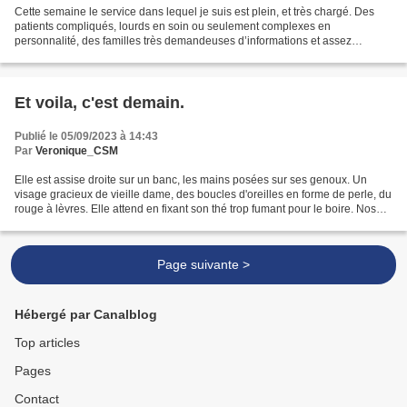
Cette semaine le service dans lequel je suis est plein, et très chargé. Des
patients compliqués, lourds en soin ou seulement complexes en
personnalité, des familles très demandeuses d’informations et assez
méfiantes. Les soignants sont fréquemment sollicités...
Et voila, c'est demain.
Publié le 05/09/2023 à 14:43
Par
Veronique_CSM
Elle est assise droite sur un banc, les mains posées sur ses genoux. Un
visage gracieux de vieille dame, des boucles d'oreilles en forme de perle, du
rouge à lèvres. Elle attend en fixant son thé trop fumant pour le boire. Nos
regards se croisent et je...
Page suivante >
Hébergé par Canalblog
Top articles
Pages
Contact