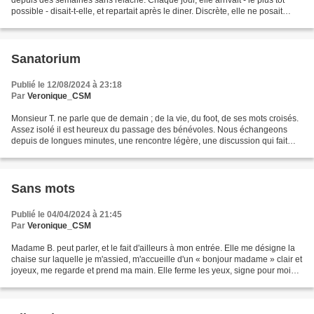
depuis des semaines sans relâche. Chaque jour, elle arrivait - le plus tôt
possible - disait-t-elle, et repartait après le diner. Discrète, elle ne posait
aucune question ou presque....
Sanatorium
Publié le 12/08/2024 à 23:18
Par
Veronique_CSM
Monsieur T. ne parle que de demain ; de la vie, du foot, de ses mots croisés.
Assez isolé il est heureux du passage des bénévoles. Nous échangeons
depuis de longues minutes, une rencontre légère, une discussion qui fait
passer le temps. A aucun moment...
Sans mots
Publié le 04/04/2024 à 21:45
Par
Veronique_CSM
Madame B. peut parler, et le fait d'ailleurs à mon entrée. Elle me désigne la
chaise sur laquelle je m'assied, m'accueille d'un « bonjour madame » clair et
joyeux, me regarde et prend ma main. Elle ferme les yeux, signe pour moi
que les mots ne sont pas...