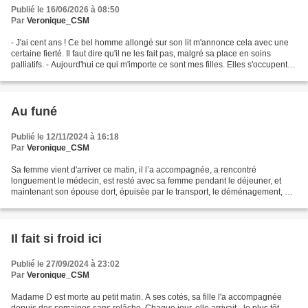
Publié le 16/06/2026 à 08:50
Par
Veronique_CSM
- J'ai cent ans ! Ce bel homme allongé sur son lit m'annonce cela avec une
certaine fierté. Il faut dire qu'il ne les fait pas, malgré sa place en soins
palliatifs. - Aujourd'hui ce qui m'importe ce sont mes filles. Elles s'occupent
de moi mais je leur...
Au funé
Publié le 12/11/2024 à 16:18
Par
Veronique_CSM
Sa femme vient d'arriver ce matin, il l’a accompagnée, a rencontré
longuement le médecin, est resté avec sa femme pendant le déjeuner, et
maintenant son épouse dort, épuisée par le transport, le déménagement, et
toutes ces nouvelles têtes qu’elle va devoir...
Il fait si froid ici
Publié le 27/09/2024 à 23:02
Par
Veronique_CSM
Madame D est morte au petit matin. A ses cotés, sa fille l'a accompagnée