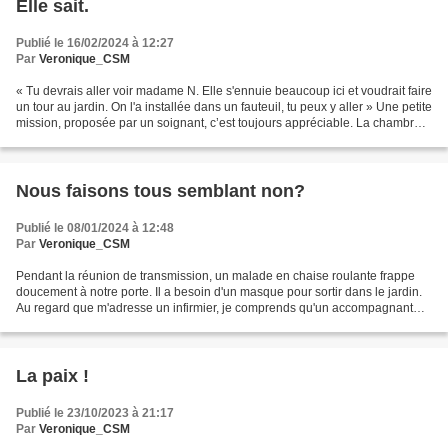
Elle sait.
Publié le 16/02/2024 à 12:27
Par
Veronique_CSM
« Tu devrais aller voir madame N. Elle s'ennuie beaucoup ici et voudrait faire
un tour au jardin. On l'a installée dans un fauteuil, tu peux y aller » Une petite
mission, proposée par un soignant, c’est toujours appréciable. La chambre
est dans la pénombre...
Nous faisons tous semblant non?
Publié le 08/01/2024 à 12:48
Par
Veronique_CSM
Pendant la réunion de transmission, un malade en chaise roulante frappe
doucement à notre porte. Il a besoin d'un masque pour sortir dans le jardin.
Au regard que m'adresse un infirmier, je comprends qu'un accompagnant
serait le bienvenu. Je quitte la...
La paix !
Publié le 23/10/2023 à 21:17
Par
Veronique_CSM