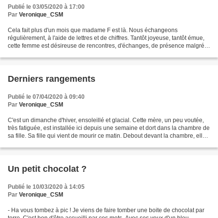
Publié le 03/05/2020 à 17:00
Par
Veronique_CSM
Cela fait plus d'un mois que madame F est là. Nous échangeons
régulièrement, à l'aide de lettres et de chiffres. Tantôt joyeuse, tantôt émue,
cette femme est désireuse de rencontres, d'échanges, de présence malgré
les difficultés. Souvent, elle me demande...
Derniers rangements
Publié le 07/04/2020 à 09:40
Par
Veronique_CSM
C'est un dimanche d'hiver, ensoleillé et glacial. Cette mère, un peu voutée,
très fatiguée, est installée ici depuis une semaine et dort dans la chambre de
sa fille. Sa fille qui vient de mourir ce matin. Debout devant la chambre, elle
s'apprête à entrer,...
Un petit chocolat ?
Publié le 10/03/2020 à 14:05
Par
Veronique_CSM
- Ha vous tombez à pic ! Je viens de faire tomber une boite de chocolat par