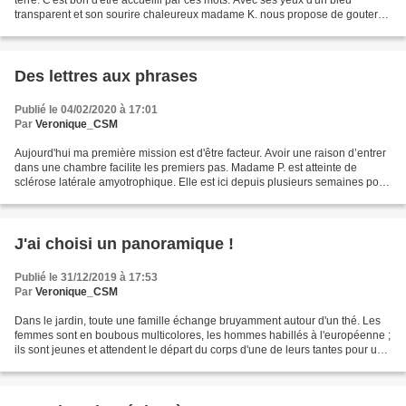
terre. C'est bon d'être accueilli par ces mots. Avec ses yeux d'un bleu
transparent et son sourire chaleureux madame K. nous propose de gouter
ses chocolats. - Je n'aime pas beaucoup...
Des lettres aux phrases
Publié le 04/02/2020 à 17:01
Par
Veronique_CSM
Aujourd'hui ma première mission est d'être facteur. Avoir une raison d’entrer
dans une chambre facilite les premiers pas. Madame P. est atteinte de
sclérose latérale amyotrophique. Elle est ici depuis plusieurs semaines pour
mettre au point les traitements,...
J'ai choisi un panoramique !
Publié le 31/12/2019 à 17:53
Par
Veronique_CSM
Dans le jardin, toute une famille échange bruyamment autour d'un thé. Les
femmes sont en boubous multicolores, les hommes habillés à l'européenne ;
ils sont jeunes et attendent le départ du corps d'une de leurs tantes pour un
retour au pays. En entrant...