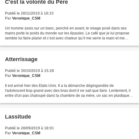
C'est la volonté du Père
Publié le 28/11/2019 à 18:33
Par
Veronique_CSM
Un homme assis sur un banc, penché en avant, le visage posé dans ses
mains porte le poids du monde sur les épaules. Le café que je lui propose
semble lui faire plaisir et c’est avec chaleur qu’il me serre la main et me
propose de m’asseoir à ses côtés....
Atterrissage
Publié le 30/10/2019 à 15:28
Par
Veronique_CSM
Il est arrivé hier des Etats-Unis. Il a la démarche dégingandée de
l'adolescent trop grand avec des bras dont il ne sait que faire. Lentement, il
entre d'un pas chaloupé dans la chambre de sa mère, un sac en plastique
avec son pique-nique dans une main,...
Lassitude
Publié le 28/09/2019 à 18:01
Par
Veronique_CSM