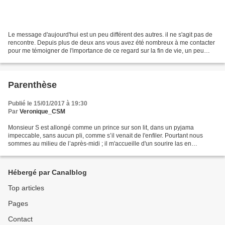
Le message d'aujourd'hui est un peu différent des autres. il ne s'agit pas de
rencontre. Depuis plus de deux ans vous avez été nombreux à me contacter
pour me témoigner de l'importance de ce regard sur la fin de vie, un peu
décalé par rapport à ceux des...
Parenthèse
Publié le 15/01/2017 à 19:30
Par
Veronique_CSM
Monsieur S est allongé comme un prince sur son lit, dans un pyjama
impeccable, sans aucun pli, comme s’il venait de l'enfiler. Pourtant nous
sommes au milieu de l’après-midi ; il m'accueille d'un sourire las en
émergeant de sa sieste. - Je sens que je...
Hébergé par Canalblog
Top articles
Pages
Contact