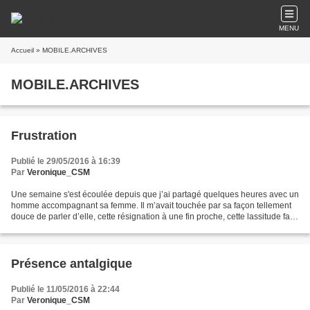
MENU
Accueil
» MOBILE.ARCHIVES
MOBILE.ARCHIVES
Frustration
Publié le 29/05/2016 à 16:39
Par
Veronique_CSM
Une semaine s'est écoulée depuis que j’ai partagé quelques heures avec un
homme accompagnant sa femme. Il m’avait touchée par sa façon tellement
douce de parler d’elle, cette résignation à une fin proche, cette lassitude face
à ce temps si long et incertain,...
Présence antalgique
Publié le 11/05/2016 à 22:44
Par
Veronique_CSM