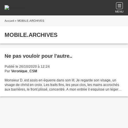
MENU
Accueil
» MOBILE.ARCHIVES
MOBILE.ARCHIVES
Ne pas vouloir pour l'autre..
Publié le 26/10/2020 à 12:24
Par
Veronique_CSM
Monsieur D. est assis en équerre dans son lit. Je regarde son visage, un
visage de christ en croix. Les traits fins, les yeux clos, les mains accrochés
aux barrières, le front plissé, concentré. A mon entrée il esquisse un léger
sourire mais se referme...