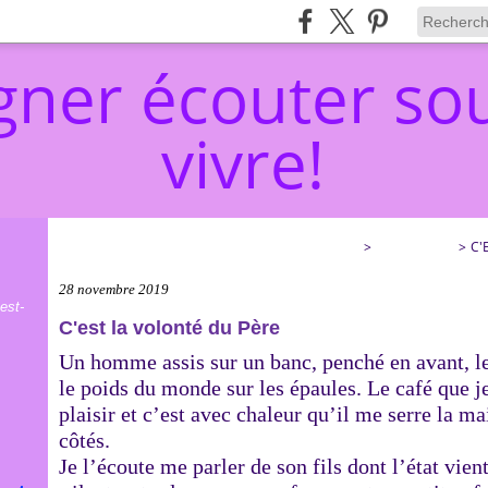
ner écouter sou
vivre!
ACCOMPAGNER ÉCOUTER SOULAGER… ET VIVRE!
>
CATEGORIES
>
C'
28 novembre 2019
est-
C'est la volonté du Père
Un homme assis sur un banc, penché en avant, le
le poids du monde sur les épaules. Le café que je
plaisir et c’est avec chaleur qu’il me serre la m
côtés.
Je l’écoute me parler de son fils dont l’état vie