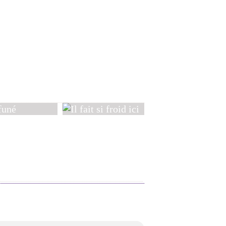
J'ai choisi un panoramique !
né
Il fait si froid ici