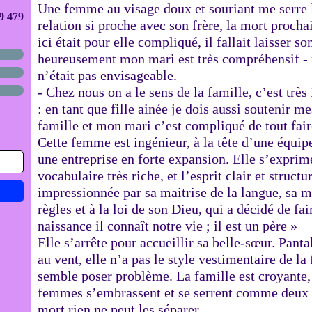
Une femme au visage doux et souriant me serre l
9 479
relation si proche avec son frère, la mort prochai
ici était pour elle compliqué, il fallait laisser so
heureusement mon mari est très compréhensif - 
n’était pas envisageable.
- Chez nous on a le sens de la famille, c’est très
: en tant que fille ainée je dois aussi soutenir me
famille et mon mari c’est compliqué de tout fair
Cette femme est ingénieur, à la tête d’une équip
une entreprise en forte expansion. Elle s’exprim
vocabulaire très riche, et l’esprit clair et structu
impressionnée par sa maitrise de la langue, sa 
règles et à la loi de son Dieu, qui a décidé de fa
naissance il connaît notre vie ; il est un père »
Elle s’arrête pour accueillir sa belle-sœur. Panta
au vent, elle n’a pas le style vestimentaire de l
semble poser problème. La famille est croyante, r
femmes s’embrassent et se serrent comme deux s
mort rien ne peut les séparer.