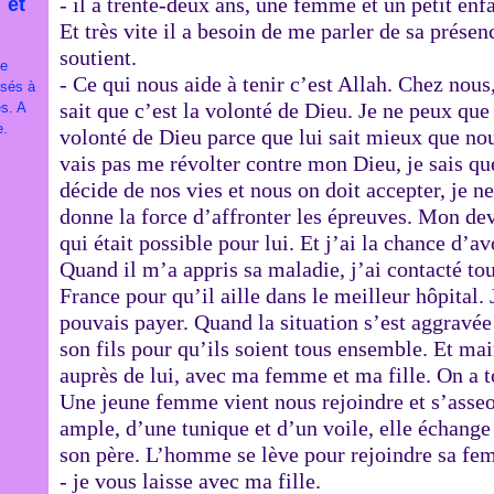
- il a trente-deux ans, une femme et un petit enf
 et
Et très vite il a besoin de me parler de sa présenc
soutient.
je
- Ce qui nous aide à tenir c’est Allah. Chez nou
ssés à
sait que c’est la volonté de Dieu. Je ne peux que p
es. A
e.
volonté de Dieu parce que lui sait mieux que nou
vais pas me révolter contre mon Dieu, je sais que 
décide de nos vies et nous on doit accepter, je n
donne la force d’affronter les épreuves. Mon devo
qui était possible pour lui. Et j’ai la chance d’av
Quand il m’a appris sa maladie, j’ai contacté tou
France pour qu’il aille dans le meilleur hôpital. 
pouvais payer. Quand la situation s’est aggravée 
son fils pour qu’ils soient tous ensemble. Et m
auprès de lui, avec ma femme et ma fille. On a to
Une jeune femme vient nous rejoindre et s’asseo
ample, d’une tunique et d’un voile, elle échang
son père. L’homme se lève pour rejoindre sa fem
- je vous laisse avec ma fille.