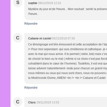
S
sophie
08/12/2019 12:22
Mystère du jour et de l'heure... Mon souhait : sentir la prése
l'heure.
Répondre
C
Cabane et castel
05/12/2019 07:50
Ce témoignage est très émouvant et cette acceptation de l’ép
/> Pour moi cependant -qui suis chrétienne et catholique- je 
avec le mal qui nous arrive. Il le permet ( relire Job) mais c’es
de choisir le bien ou le mal ( même si ce choix n’est pas for
cohabitent dans le cœur de l’homme). Toutefois, il est vrai qu
laisse advenir naturellement- reste pour chacun un grand m
nous mêmes ou ceux qui nous sont chers, nous ne pouvons 
la Miséricorde Divine, AMEN! <br /> <br /> Cabane et Castel
Répondre
C
Clara
29/11/2019 13:03