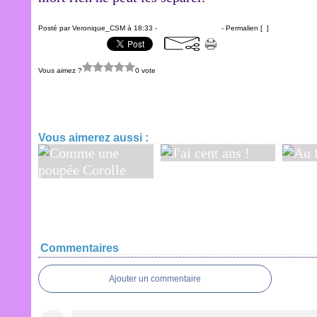
Posté par Veronique_CSM à 18:33 -
Commentaires [
…
]
- Permalien [
#
]
Vous aimez ?
0 vote
Atterrissage
Vous aimerez aussi :
J'ai cent ans !
Au fu
Comme une
poupée Corolle
Commentaires
Ajouter un commentaire