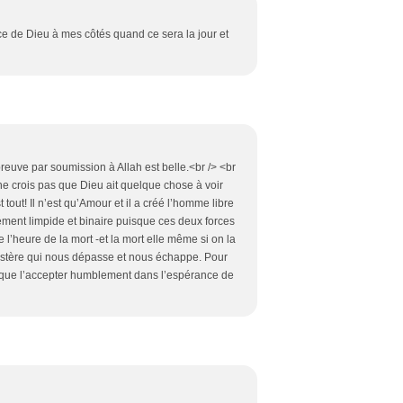
nce de Dieu à mes côtés quand ce sera la jour et
reuve par soumission à Allah est belle.<br /> <br
ne crois pas que Dieu ait quelque chose à voir
t tout! Il n’est qu’Amour et il a créé l’homme libre
cément limpide et binaire puisque ces deux forces
e l’heure de la mort -et la mort elle même si on la
ystère qui nous dépasse et nous échappe. Pour
que l’accepter humblement dans l’espérance de