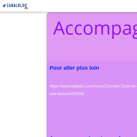
Accompag
Pour aller plus loin
https://www.babelio.com/livres/Comolet-Toute-fin-
une-histoire/930040