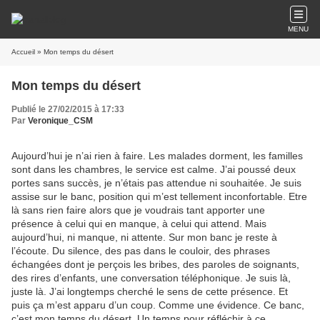
MENU
Accueil
» Mon temps du désert
Mon temps du désert
Publié le 27/02/2015 à 17:33
Par
Veronique_CSM
Aujourd’hui je n’ai rien à faire. Les malades dorment, les familles
sont dans les chambres, le service est calme. J’ai poussé deux
portes sans succès, je n’étais pas attendue ni souhaitée. Je suis
assise sur le banc, position qui m’est tellement inconfortable. Etre
là sans rien faire alors que je voudrais tant apporter une
présence à celui qui en manque, à celui qui attend. Mais
aujourd’hui, ni manque, ni attente. Sur mon banc je reste à
l’écoute. Du silence, des pas dans le couloir, des phrases
échangées dont je perçois les bribes, des paroles de soignants,
des rires d’enfants, une conversation téléphonique. Je suis là,
juste là. J’ai longtemps cherché le sens de cette présence. Et
puis ça m’est apparu d’un coup. Comme une évidence. Ce banc,
c’est mon temps du désert. Un temps pour réfléchir à ce