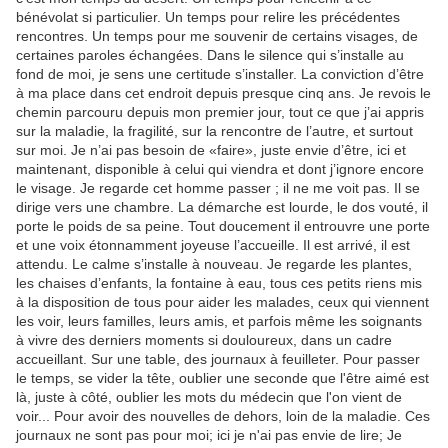
bénévolat si particulier. Un temps pour relire les précédentes
rencontres. Un temps pour me souvenir de certains visages, de
certaines paroles échangées. Dans le silence qui s’installe au
fond de moi, je sens une certitude s’installer. La conviction d’être
à ma place dans cet endroit depuis presque cinq ans. Je revois le
chemin parcouru depuis mon premier jour, tout ce que j’ai appris
sur la maladie, la fragilité, sur la rencontre de l’autre, et surtout
sur moi. Je n’ai pas besoin de «faire», juste envie d’être, ici et
maintenant, disponible à celui qui viendra et dont j’ignore encore
le visage. Je regarde cet homme passer ; il ne me voit pas. Il se
dirige vers une chambre. La démarche est lourde, le dos vouté, il
porte le poids de sa peine. Tout doucement il entrouvre une porte
et une voix étonnamment joyeuse l’accueille. Il est arrivé, il est
attendu. Le calme s’installe à nouveau. Je regarde les plantes,
les chaises d’enfants, la fontaine à eau, tous ces petits riens mis
à la disposition de tous pour aider les malades, ceux qui viennent
les voir, leurs familles, leurs amis, et parfois même les soignants
à vivre des derniers moments si douloureux, dans un cadre
accueillant. Sur une table, des journaux à feuilleter. Pour passer
le temps, se vider la tête, oublier une seconde que l'être aimé est
là, juste à côté, oublier les mots du médecin que l'on vient de
voir... Pour avoir des nouvelles de dehors, loin de la maladie. Ces
journaux ne sont pas pour moi; ici je n'ai pas envie de lire; Je