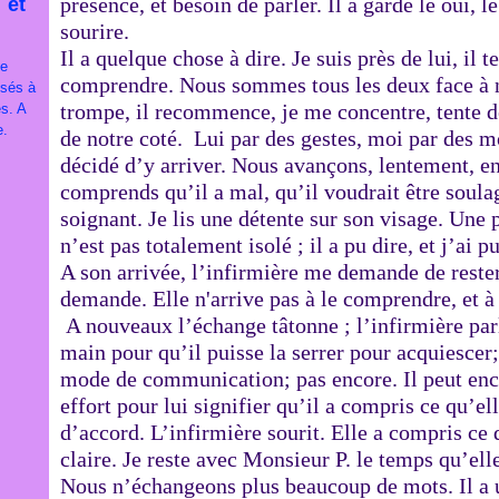
présence, et besoin de parler. Il a gardé le oui, 
 et
sourire.
Il a quelque chose à dire. Je suis près de lui, il te
je
comprendre. Nous sommes tous les deux face à n
ssés à
trompe, il recommence, je me concentre, tente 
es. A
e.
de notre coté. Lui par des gestes, moi par des m
décidé d’y arriver. Nous avançons, lentement, e
comprends qu’il a mal, qu’il voudrait être soula
soignant. Je lis une détente sur son visage. Une p
n’est pas totalement isolé ; il a pu dire, et j’ai
A son arrivée, l’infirmière me demande de rester
demande. Elle n'arrive pas à le comprendre, et à 
A nouveaux l’échange tâtonne ; l’infirmière parl
main pour qu’il puisse la serrer pour acquiesce
mode de communication; pas encore. Il peut encore
effort pour lui signifier qu’il a compris ce qu’ell
d’accord. L’infirmière sourit. Elle a compris ce q
claire. Je reste avec Monsieur P. le temps qu’ell
Nous n’échangeons plus beaucoup de mots. Il a 