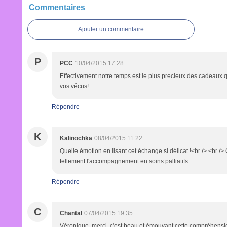
Commentaires
Ajouter un commentaire
P
PCC
10/04/2015 17:28
Effectivement notre temps est le plus precieux des cadeaux 
vos vécus!
Répondre
K
Kalinochka
08/04/2015 11:22
Quelle émotion en lisant cet échange si délicat !<br /> <br />
tellement l'accompagnement en soins palliatifs.
Répondre
C
Chantal
07/04/2015 19:35
Véronique, merci, c'est beau et émouvant cette compréhensi