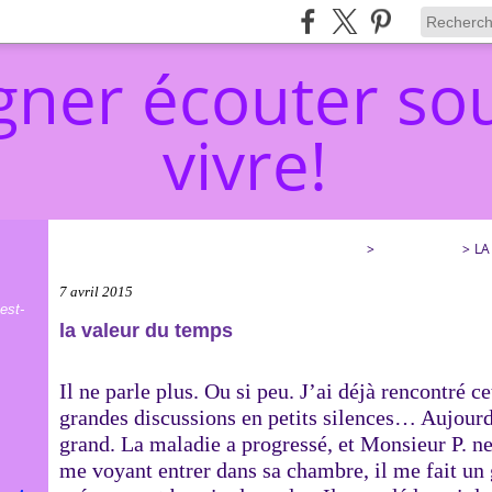
ner écouter sou
vivre!
ACCOMPAGNER ÉCOUTER SOULAGER… ET VIVRE!
>
CATEGORIES
>
LA
7 avril 2015
est-
la valeur du temps
Il ne parle plus. Ou si peu. J’ai déjà rencontré 
grandes discussions en petits silences… Aujourd’
grand. La maladie a progressé, et Monsieur P. n
me voyant entrer dans sa chambre, il me fait un g