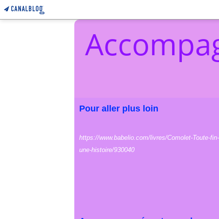
Accompag
Pour aller plus loin
https://www.babelio.com/livres/Comolet-Toute-fin-
une-histoire/930040