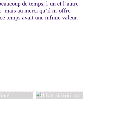
beaucoup de temps, l’un et l’autre
n; mais au merci qu’il m’offre
ce temps avait une infinie valeur.
Saucisson et ballon de rouge...
né
Il fait si froid ici