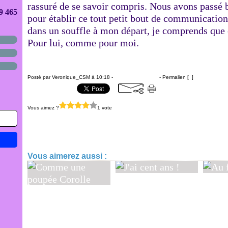
rassuré de se savoir compris. Nous avons passé 
9 465
pour établir ce tout petit bout de communicatio
dans un souffle à mon départ, je comprends que 
Pour lui, comme pour moi.
Posté par Veronique_CSM à 10:18 -
Commentaires [
…
]
- Permalien [
#
]
Vous aimez ?
1 vote
En équipe - en confiance
Vous aimerez aussi :
J'ai cent ans !
Au fu
Comme une
poupée Corolle