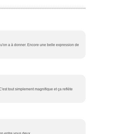
qu'on a à donner. Encore une belle expression de
 C'est tout simplement magnifique et ça reflète
on entre vous deux.