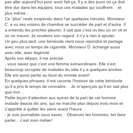
pas aller aujourd’hui pour avoir fait ça; Il y a des jours où ça doit
être dur dans les équipes; tous ces malades qui souffrent… et
plus même…
Ce "plus" reste suspendu dans l'air quelques minutes. Monsieur
C. a vu ses voisins de chambre se succéder de part et d'autre. Il
a entendu les proches pleurer; il sait que c'est un lieu où on vit et
où on meure. Je soutiens son regard. il n'y a rien à ajouter.
Un peu plus tard, une bénévole vient nous rejoindre et partage
avec nous un temps de cigarette. Monsieur D. échange aussi
avec elle, avec légèreté.
Après son départ, il me précise :
- vous savez que c’est une femme extraordinaire. Elle s'est
beaucoup occupée de malades du sida il y a quelques années.
Elle est aussi partie au bout du monde avant!
En quelques phrases, il me raconte l’histoire de cette bénévole
qu’il a pris le temps de connaitre… Je m’aperçois qu’il en sait plus
que moi…
Petite leçon d’attention aux autres de la part de cet homme
malade depuis dix ans, qui ne marche plus depuis trois mois et
s’apprête à quitter les siens avant l’heure…
- je suis journaliste vous savez... Observer les hommes, les faire
parler... c'est mon métier!