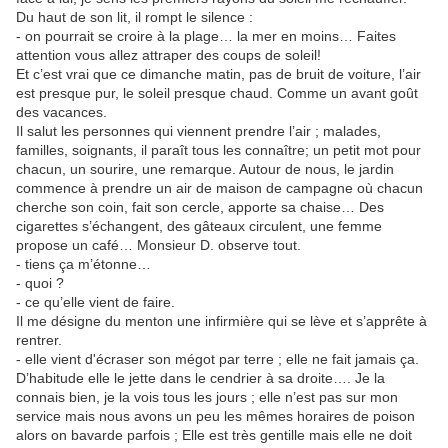
Du haut de son lit, il rompt le silence :
- on pourrait se croire à la plage… la mer en moins… Faites
attention vous allez attraper des coups de soleil!
Et c’est vrai que ce dimanche matin, pas de bruit de voiture, l’air
est presque pur, le soleil presque chaud. Comme un avant goût
des vacances.
Il salut les personnes qui viennent prendre l’air ; malades,
familles, soignants, il paraît tous les connaître; un petit mot pour
chacun, un sourire, une remarque. Autour de nous, le jardin
commence à prendre un air de maison de campagne où chacun
cherche son coin, fait son cercle, apporte sa chaise… Des
cigarettes s’échangent, des gâteaux circulent, une femme
propose un café… Monsieur D. observe tout.
- tiens ça m’étonne…
- quoi ?
- ce qu’elle vient de faire.
Il me désigne du menton une infirmière qui se lève et s’apprête à
rentrer.
- elle vient d'écraser son mégot par terre ; elle ne fait jamais ça.
D’habitude elle le jette dans le cendrier à sa droite…. Je la
connais bien, je la vois tous les jours ; elle n’est pas sur mon
service mais nous avons un peu les mêmes horaires de poison
alors on bavarde parfois ; Elle est très gentille mais elle ne doit