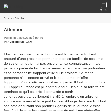
MENU
Accueil
» Attention
Attention
Publié le 01/07/2015 à 09:30
Par
Veronique_CSM
Plus de trois mois que cet homme est là. Jeune, actif, il est
entouré d’une présence permanente de sa famille, de ses amis,
de ses enfants ; je n’ai pas encore fait sa connaissance, mais
j’entends parler de lui chaque semaine ; son âge, sa profondeur
et sa personnalité frappent ceux qui le croisent. Ce matin,
personne n’est encore arrivé et le beau temps m’offre
l’opportunité de sortir avec lui dans le jardin. Il faut dire que chez
lui, l’appel du tabac est plus fort que tout. Dès que sa toilette est
terminée et qu’il est prêt, il demande à sortir.
Je le retrouve tranquillement installé à l’ombre d’un arbre, un
sourire aux lèvres et le regard lointain. Allongé dans son lit, il boit
son café en fumant son premier cigarillo de la journée. Assise
face à lui, je sens les premiers rayons du soleil me réchauffer.