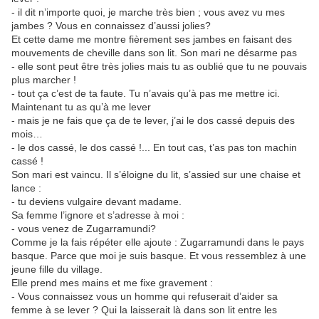
- il dit n’importe quoi, je marche très bien ; vous avez vu mes
jambes ? Vous en connaissez d’aussi jolies?
Et cette dame me montre fièrement ses jambes en faisant des
mouvements de cheville dans son lit. Son mari ne désarme pas
- elle sont peut être très jolies mais tu as oublié que tu ne pouvais
plus marcher !
- tout ça c’est de ta faute. Tu n’avais qu’à pas me mettre ici.
Maintenant tu as qu’à me lever
- mais je ne fais que ça de te lever, j’ai le dos cassé depuis des
mois…
- le dos cassé, le dos cassé !... En tout cas, t’as pas ton machin
cassé !
Son mari est vaincu. Il s’éloigne du lit, s’assied sur une chaise et
lance :
- tu deviens vulgaire devant madame.
Sa femme l’ignore et s’adresse à moi :
- vous venez de Zugarramundi?
Comme je la fais répéter elle ajoute : Zugarramundi dans le pays
basque. Parce que moi je suis basque. Et vous ressemblez à une
jeune fille du village.
Elle prend mes mains et me fixe gravement :
- Vous connaissez vous un homme qui refuserait d’aider sa
femme à se lever ? Qui la laisserait là dans son lit entre les