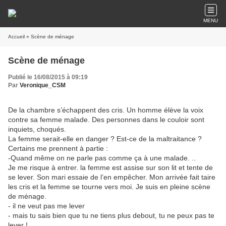
MENU
Accueil
» Scène de ménage
Scène de ménage
Publié le 16/08/2015 à 09:19
Par
Veronique_CSM
De la chambre s’échappent des cris. Un homme élève la voix
contre sa femme malade. Des personnes dans le couloir sont
inquiets, choqués.
La femme serait-elle en danger ? Est-ce de la maltraitance ?
Certains me prennent à partie :
-Quand même on ne parle pas comme ça à une malade. ..
Je me risque à entrer. la femme est assise sur son lit et tente de
se lever. Son mari essaie de l’en empêcher. Mon arrivée fait taire
les cris et la femme se tourne vers moi. Je suis en pleine scène
de ménage.
- il ne veut pas me lever
- mais tu sais bien que tu ne tiens plus debout, tu ne peux pas te
lever !