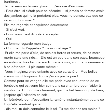
barrières ;
Je me sens en terrain glissant... j’essaye d’esquiver
- Peut être, si c’était pour sa sécurité… si jamais sa femme avait
des jambes qui ne la portaient plus, vous ne pensez pas que ce
serait un bon mari ?
Elle me regarde et acquiesce doucement
- Si c’est vrai.
- Pour vous c’est difficile à accepter.
- Oui.
La femme regarde mon badge.
- Comment tu t’appelles ? Tu as quel âge ?
Et elle me parle d’elle, de ses dix frères et sœurs, de sa mère
morte sans une ride…. Elle est un peu dans son pays, beaucoup
en enfance, très loin de son lit. Face à moi, son mari commence
à se détendre ; il plaisante même :
-Vous imaginez onze enfants avec ce caractère ! Mes belles
sœurs m’ont toujours dit que j’avais pris la pire !
Comme pour se venger, elle me parle avec coquetterie de ce
bénévole qui est venu hier soir dans sa chambre pour l’aider à
s’endormir. Un homme charmant, qui m’a fait beaucoup de bien,
j’espère qu’il viendra ce soir…
Un bénévole dont l’évocation la ramène instantanément dans ce
lit qu’elle voudrait quitter.
- dis moi, tu dois connaître le lit toi. Tu me donnes tes mains ?