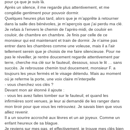
pour ça que je suis là.
Après un silence, il me regarde plus attentivement, et me
congédie gentiment pour pouvoir dormir.
Quelques heures plus tard, alors que je m’apprête à retourner
dans la salle des bénévoles, je m’aperçois que j’ai perdu ma clé.
Je refais à l’envers le chemin de l’après-midi, de couloir en
couloir, de chambre en chambre. Je finis par celle de ce
monsieur qui est maintenant et train de dormir. Je n'aime pas
entrer dans les chambres comme une voleuse, mais il a l'air
tellement serein que je choisis de me faire silencieuse. Pour ne
pas le réveiller, je rentre doucement regarde attentivement par
terre, cherche ma clé sur le fauteuil, dessous, sous le lit … sans
succès. Je rebrousse chemin tout doucement, monsieur F. a
toujours les yeux fermés et le visage détendu. Mais au moment
où je referme la porte, une voix claire m'interpelle
- vous cherchez vos clés ?
Devant mon air étonné il ajoute :
- vous les avez faites tomber sur le fauteuil, et quand les
infirmières sont venues, je leur ai demandé de les ranger dans
mon tiroir pour que vous les retrouviez. Je savais bien que vous
alliez revenir.
Il a un sourire accroché aux lèvres et un air joyeux. Comme un
enfant heureux de sa blague.
Je reviens sur mes pas, et effectivement, je trouve mes clés bien