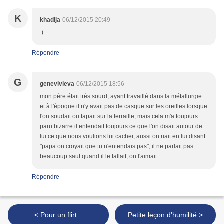
K
khadija
06/12/2015 20:49
:)
Répondre
G
genevivieva
06/12/2015 18:56
mon père était très sourd, ayant travaillé dans la métallurgie
et à l'époque il n'y avait pas de casque sur les oreilles lorsque
l'on soudait ou tapait sur la ferraille, mais cela m'a toujours
paru bizarre il entendait toujours ce que l'on disait autour de
lui ce que nous voulions lui cacher, aussi on riait en lui disant
"papa on croyait que tu n'entendais pas", il ne parlait pas
beaucoup sauf quand il le fallait, on l'aimait
Répondre
< Pour un flirt...
Petite leçon d'humilité >