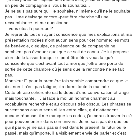
un peu de compagnie si vous le souhaitez...
Je ne suis pas sure qu'il le souhaite, ni même qu'il ne le souhaite
pas. Il me dévisage encore -peut être cherche t-il une
ressemblance- et me questionne :
- vous êtes là pourquoi?
Je reprends tout en ayant conscience que mes explications et ma
présentation rodées n'ont aucun sens pour cet homme; les mots
de bénévole, d'équipe, de présence ou de compagnie ne
semblent pas évoquer quoi que ce soit de connu. Je lui propose
alors de le laisser tranquille -peut-être êtes-vous fatigué-
consciente que c'est avant tout à moi que j'offre une porte de
sortie de cette chambre où je sens que la rencontre ne se fait
pas.
Monsieur F. pour la première fois semble comprendre ce que je
dis; non il n'est pas fatigué, il a dormi toute la matinée.
Cette phrase cohérente est le début d'une conversation étrange
mais touchante. J'ai face à moi un homme charmant au
vocabulaire recherché et au discours très obscur. Les phrases se
suivent sans aucun sens ni lien entre elles, qui n'attendent
aucune réponse, il me manque les codes, j'aimerais trouver la clé
pour pouvoir entrer dans son univers. Je ne sais pas de quoi ou
qui il parle, je ne sais pas si il est dans le présent, le futur ou le
passé, mais qu'importe, il a visiblement envie de parler et c'est