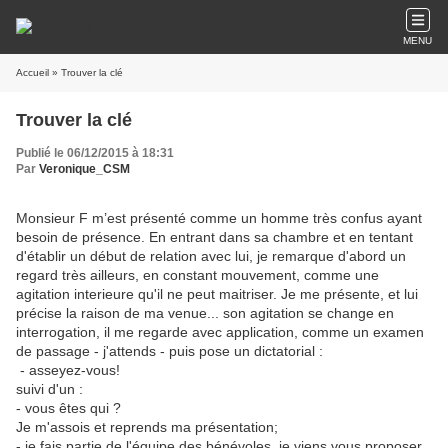
MENU
Accueil
» Trouver la clé
Trouver la clé
Publié le 06/12/2015 à 18:31
Par
Veronique_CSM
Monsieur F m’est présenté comme un homme très confus ayant
besoin de présence. En entrant dans sa chambre et en tentant
d'établir un début de relation avec lui, je remarque d'abord un
regard très ailleurs, en constant mouvement, comme une
agitation interieure qu'il ne peut maitriser. Je me présente, et lui
précise la raison de ma venue... son agitation se change en
interrogation, il me regarde avec application, comme un examen
de passage - j'attends - puis pose un dictatorial :
- asseyez-vous!
suivi d'un :
- vous êtes qui ?
Je m'assois et reprends ma présentation;
- je fais partie de l'équipe des bénévoles, je viens vous proposer