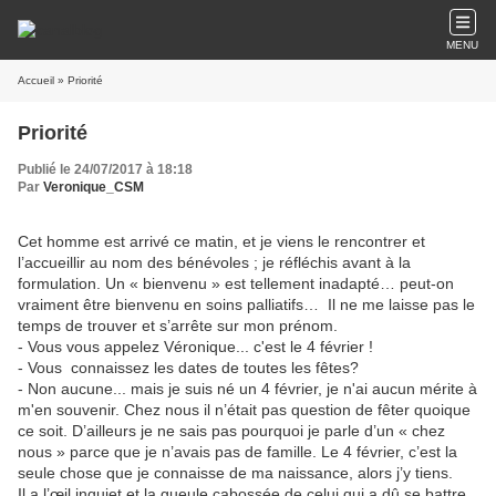
MENU
Accueil
» Priorité
Priorité
Publié le 24/07/2017 à 18:18
Par
Veronique_CSM
Cet homme est arrivé ce matin, et je viens le rencontrer et
l’accueillir au nom des bénévoles ; je réfléchis avant à la
formulation. Un « bienvenu » est tellement inadapté… peut-on
vraiment être bienvenu en soins palliatifs… Il ne me laisse pas le
temps de trouver et s’arrête sur mon prénom.
- Vous vous appelez Véronique... c'est le 4 février !
- Vous connaissez les dates de toutes les fêtes?
- Non aucune... mais je suis né un 4 février, je n'ai aucun mérite à
m'en souvenir. Chez nous il n’était pas question de fêter quoique
ce soit. D’ailleurs je ne sais pas pourquoi je parle d’un « chez
nous » parce que je n’avais pas de famille. Le 4 février, c’est la
seule chose que je connaisse de ma naissance, alors j’y tiens.
Il a l’œil inquiet et la gueule cabossée de celui qui a dû se battre