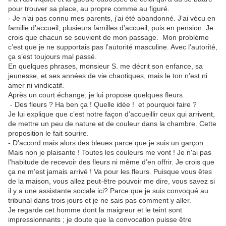
pour trouver sa place, au propre comme au figuré.
- Je n’ai pas connu mes parents, j’ai été abandonné. J’ai vécu en
famille d’accueil, plusieurs familles d’accueil, puis en pension. Je
crois que chacun se souvient de mon passage. Mon problème
c’est que je ne supportais pas l’autorité masculine. Avec l’autorité,
ça s’est toujours mal passé.
En quelques phrases, monsieur S. me décrit son enfance, sa
jeunesse, et ses années de vie chaotiques, mais le ton n’est ni
amer ni vindicatif.
Après un court échange, je lui propose quelques fleurs.
- Des fleurs ? Ha ben ça ! Quelle idée ! et pourquoi faire ?
Je lui explique que c’est notre façon d’accueillir ceux qui arrivent,
de mettre un peu de nature et de couleur dans la chambre. Cette
proposition le fait sourire.
- D'accord mais alors des bleues parce que je suis un garçon…
Mais non je plaisante ! Toutes les couleurs me vont ! Je n'ai pas
l'habitude de recevoir des fleurs ni même d’en offrir. Je crois que
ça ne m’est jamais arrivé ! Va pour les fleurs. Puisque vous êtes
de la maison, vous allez peut-être pouvoir me dire, vous savez si
il y a une assistante sociale ici? Parce que je suis convoqué au
tribunal dans trois jours et je ne sais pas comment y aller.
Je regarde cet homme dont la maigreur et le teint sont
impressionnants ; je doute que la convocation puisse être