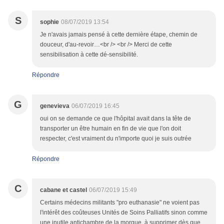
S
sophie
08/07/2019 13:54
Je n'avais jamais pensé à cette dernière étape, chemin de
douceur, d'au-revoir…<br /> <br /> Merci de cette
sensibilisation à cette dé-sensibilité.
Répondre
G
genevieva
06/07/2019 16:45
oui on se demande ce que l'hôpital avait dans la tête de
transporter un être humain en fin de vie que l'on doit
respecter, c'est vraiment du n'importe quoi je suis outrée
Répondre
C
cabane et castel
06/07/2019 15:49
Certains médecins militants "pro euthanasie" ne voient pas
l'intérêt des coûteuses Unités de Soins Palliatifs sinon comme
une inutile antichambre de la morgue, à supprimer dès que