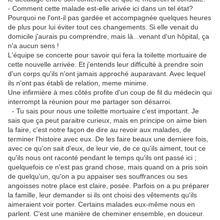
- Comment cette malade est-elle arivée ici dans un tel état?
Pourquoi ne l'ont-il pas gardée et accompagnée quelques heures
de plus pour lui éviter tout ces changements. Si elle venait du
domicile j'aurais pu comprendre, mais là...venant d'un hôpital, ça
n'a aucun sens !
L'équipe se concerte pour savoir qui fera la toilette mortuaire de
cette nouvelle arrivée. Et j'entends leur difficulté à prendre soin
d'un corps qu'ils n'ont jamais approché auparavant. Avec lequel
ils n'ont pas établi de relation, meme minime.
Une infirmière à mes côtés profite d'un coup de fil du médecin qui
interrompt la réunion pour me partager son désarroi.
- Tu sais pour nous une toilette mortuaire c'est important. Je
sais que ça peut paraitre curieux, mais en principe on aime bien
la faire, c'est notre façon de dire au revoir aux malades, de
terminer l'histoire avec eux. De les faire beaux une derniere fois,
avec ce qu'on sait d'eux, de leur vie, de ce qu'ils aiment, tout ce
qu'ils nous ont raconté pendant le temps qu'ils ont passé ici ;
quelquefois ce n'est pas grand chose, mais quand on a pris soin
de quelqu'un, qu'on a pu appaiser ses souffrances ou ses
angoisses notre place est claire, posée. Parfois on a pu préparer
la famille, leur demander si ils ont choisi des vêtements qu'ils
aimeraient voir porter. Certains malades eux-même nous en
parlent. C'est une manière de cheminer ensemble, en douceur.