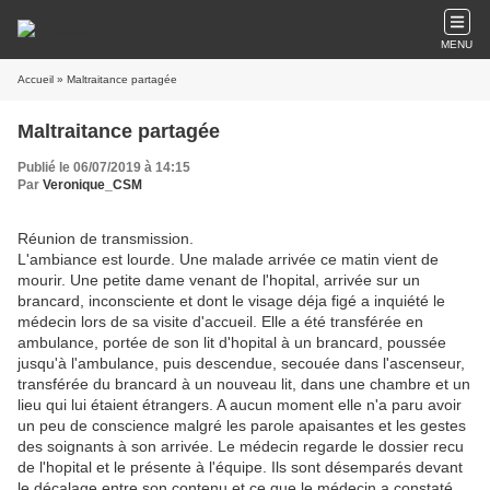
MENU
Accueil
» Maltraitance partagée
Maltraitance partagée
Publié le 06/07/2019 à 14:15
Par
Veronique_CSM
Réunion de transmission.
L'ambiance est lourde. Une malade arrivée ce matin vient de
mourir. Une petite dame venant de l'hopital, arrivée sur un
brancard, inconsciente et dont le visage déja figé a inquiété le
médecin lors de sa visite d'accueil. Elle a été transférée en
ambulance, portée de son lit d'hopital à un brancard, poussée
jusqu'à l'ambulance, puis descendue, secouée dans l'ascenseur,
transférée du brancard à un nouveau lit, dans une chambre et un
lieu qui lui étaient étrangers. A aucun moment elle n'a paru avoir
un peu de conscience malgré les parole apaisantes et les gestes
des soignants à son arrivée. Le médecin regarde le dossier recu
de l'hopital et le présente à l'équipe. Ils sont désemparés devant
le décalage entre son contenu et ce que le médecin a constaté.