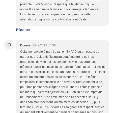
possible….<br /> <br /> J'espère que le Médecin qui a
accueilli cette pauvre femme en SP interrogera le Service
Hospitalier qui l'y a envoyée pour comprendre cette
aberration indigne!<br /> <br /> Cabane et Castel
Répondre
D
Doume
06/07/2019 14:39
Cela me renvoie à mon travail en EHPAD ou on essaie de
garder nos résidents "jusqu'au bout" malgré la nuit les
urgentistes de ville qui les envoient si vite aux urgences,
même si "pas d"hospitalisation, pas de réanimation" est inscrit
dans le dossier, les familles paniquant à l'approche de la fin et
acceptant encore des soins actifs.<br /> <br /> En même
temps c'est tellement difficile de savoir si c'est vraiment la fin,
pour nos personnes si âgées.<br /> <br /> Et puis je pense à
ma mère qui s'est fait éjectée du CHU en fin de vie imprévue,
heureusement qu'une amie médecin l'a acceptée sous 3j
dans son etablissement, où ma mère est décédée 10j plus
tard.<br /> <br /> Et puis tous ces soignants si respectueux, et
qui parlent effectivement de derniers hommages rendus. <br