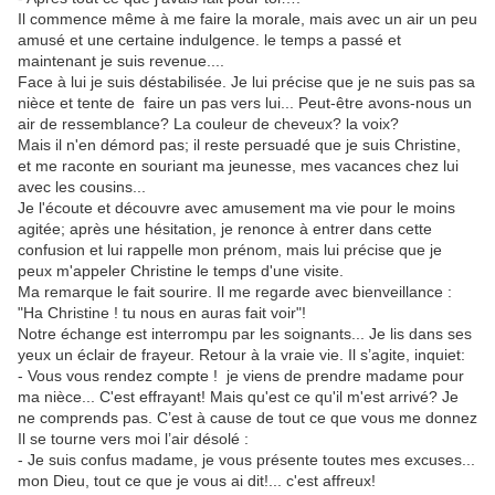
Il commence même à me faire la morale, mais avec un air un peu
amusé et une certaine indulgence. le temps a passé et
maintenant je suis revenue....
Face à lui je suis déstabilisée. Je lui précise que je ne suis pas sa
nièce et tente de faire un pas vers lui... Peut-être avons-nous un
air de ressemblance? La couleur de cheveux? la voix?
Mais il n'en démord pas; il reste persuadé que je suis Christine,
et me raconte en souriant ma jeunesse, mes vacances chez lui
avec les cousins...
Je l'écoute et découvre avec amusement ma vie pour le moins
agitée; après une hésitation, je renonce à entrer dans cette
confusion et lui rappelle mon prénom, mais lui précise que je
peux m'appeler Christine le temps d'une visite.
Ma remarque le fait sourire. Il me regarde avec bienveillance :
"Ha Christine ! tu nous en auras fait voir"!
Notre échange est interrompu par les soignants... Je lis dans ses
yeux un éclair de frayeur. Retour à la vraie vie. Il s’agite, inquiet:
- Vous vous rendez compte ! je viens de prendre madame pour
ma nièce... C'est effrayant! Mais qu'est ce qu'il m'est arrivé? Je
ne comprends pas. C’est à cause de tout ce que vous me donnez
Il se tourne vers moi l’air désolé :
- Je suis confus madame, je vous présente toutes mes excuses...
mon Dieu, tout ce que je vous ai dit!... c'est affreux!