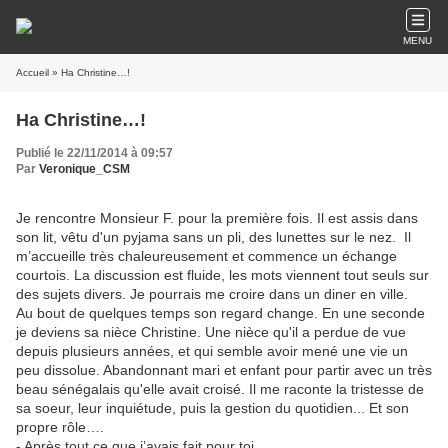
MENU
Accueil
» Ha Christine…!
Ha Christine…!
Publié le 22/11/2014 à 09:57
Par
Veronique_CSM
Je rencontre Monsieur F. pour la première fois. Il est assis dans
son lit, vêtu d'un pyjama sans un pli, des lunettes sur le nez. Il
m’accueille très chaleureusement et commence un échange
courtois. La discussion est fluide, les mots viennent tout seuls sur
des sujets divers. Je pourrais me croire dans un diner en ville.
Au bout de quelques temps son regard change. En une seconde
je deviens sa nièce Christine. Une nièce qu'il a perdue de vue
depuis plusieurs années, et qui semble avoir mené une vie un
peu dissolue. Abandonnant mari et enfant pour partir avec un très
beau sénégalais qu'elle avait croisé. Il me raconte la tristesse de
sa soeur, leur inquiétude, puis la gestion du quotidien... Et son
propre rôle….
- Après tout ce que j’avais fait pour toi….