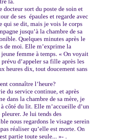
tre là.
e docteur sort du poste de soin et
utour de ses épaules et regarde avec
e qui se dit, mais je vois le corps
mpagne jusqu’à la chambre de sa
sponible. Quelques minutes après le
ès de moi. Elle m’exprime la
la jeune femme à temps. « On voyait
 prévu d’appeler sa fille après les
deux heures dix, tout doucement sans
nt connaître l’heure?
ie du service continue, et après
mme dans la chambre de sa mère, je
 à côté du lit. Elle m’accueille d’un
 pleurer. Je lui tends des
ble nous regardons le visage serein
 pas réaliser qu’elle est morte. On
est partie toute seule... »- .