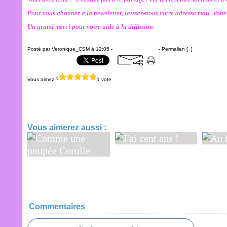
Pour vous abonner à la newsletter, laissez-nous votre adresse mail. Vou
Un grand merci pour votre aide à la diffusion.
Posté par Veronique_CSM à 12:05 -
Commentaires [
…
]
- Permalien [
#
]
Vous aimez ?
1 vote
Ha Christine…!
Vous aimerez aussi :
J'ai cent ans !
Au fu
Comme une
poupée Corolle
Commentaires