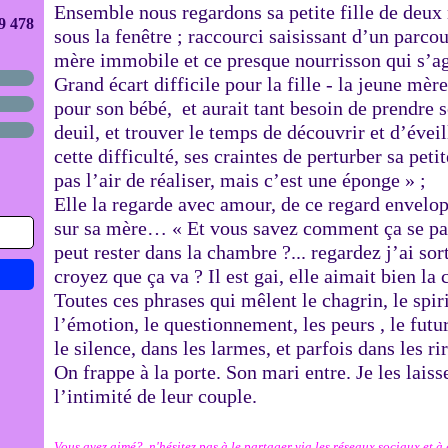
Ensemble nous regardons sa petite fille de deux 
9 478
sous la fenêtre ; raccourci saisissant d’un parcou
mère immobile et ce presque nourrisson qui s’ag
Grand écart difficile pour la fille - la jeune mèr
pour son bébé, et aurait tant besoin de prendre s
deuil, et trouver le temps de découvrir et d’éve
cette difficulté, ses craintes de perturber sa petite
pas l’air de réaliser, mais c’est une éponge » ;
Elle la regarde avec amour, de ce regard envelopp
sur sa mère… « Et vous savez comment ça se pa
peut rester dans la chambre ?... regardez j’ai sor
croyez que ça va ? Il est gai, elle aimait bien l
Toutes ces phrases qui mêlent le chagrin, le spiri
l’émotion, le questionnement, les peurs , le fut
le silence, dans les larmes, et parfois dans les r
On frappe à la porte. Son mari entre. Je les lais
l’intimité de leur couple.
Vous avez aimé? n'hésitez pas à le partager via les réseaux sociaux et à 