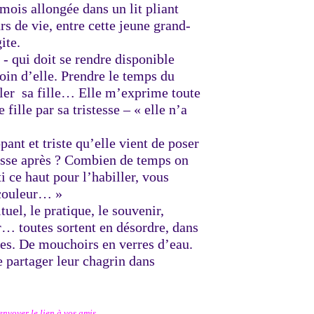
mois allongée dans un lit pliant
rs de vie, entre cette jeune grand-
ite.
e - qui doit se rendre disponible
oin d’elle. Prendre le temps du
iller sa fille… Elle m’exprime toute
 fille par sa tristesse – « elle n’a
ant et triste qu’elle vient de poser
sse après ? Combien de temps on
ti ce haut pour l’habiller, vous
a couleur… »
tuel, le pratique, le souvenir,
ur… toutes sortent en désordre, dans
ires. De mouchoirs en verres d’eau.
se partager leur chagrin dans
envoyer le lien à vos amis.