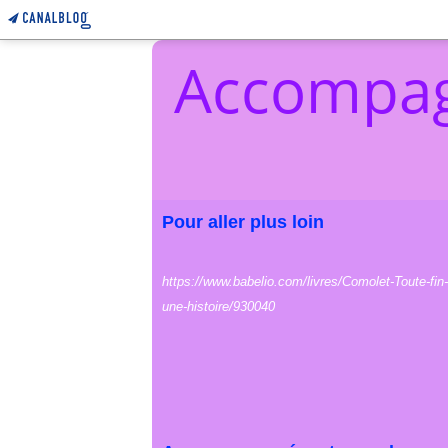
Accompag
Pour aller plus loin
https://www.babelio.com/livres/Comolet-Toute-fin-
une-histoire/930040