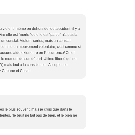
u violent- même en dehors de tout accident -il y a
e elle est "morte "ou elle est "partie" n'a pas la
t un constat. Violent, certes, mais un constat.
rase comme un mouvement volontaire, c'est comme si
ns aucune aide extérieure en l'occurrence! On dit
t le moment de son départ. Ultime liberté qui ne
MD) mais tout à la conscience...Accepter ce
/> Cabane et Castel
es le plus souvent, mais je crois que dans le
tes. "le bruit ne fait pas de bien, et le bien ne