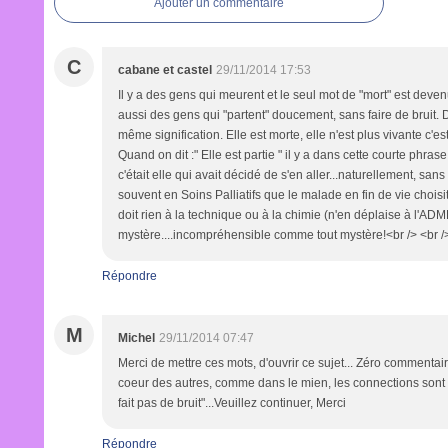
Ajouter un commentaire
C
cabane et castel
29/11/2014 17:53
Il y a des gens qui meurent et le seul mot de "mort" est deven
aussi des gens qui "partent" doucement, sans faire de bruit. Dir
même signification. Elle est morte, elle n'est plus vivante c'es
Quand on dit :" Elle est partie " il y a dans cette courte ph
c'était elle qui avait décidé de s'en aller...naturellement, sa
souvent en Soins Palliatifs que le malade en fin de vie choisi
doit rien à la technique ou à la chimie (n'en déplaise à l'AD
mystère....incompréhensible comme tout mystère!<br /> <br 
Répondre
M
Michel
29/11/2014 07:47
Merci de mettre ces mots, d'ouvrir ce sujet... Zéro commentair
coeur des autres, comme dans le mien, les connections sont len
fait pas de bruit"...Veuillez continuer, Merci
Répondre