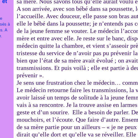
sa mère. Nous savons tous qu’elle aurait voulu ê
 et
A son arrivée, avec son bébé dans sa poussette, l
l’accueille. Avec douceur, elle passe son bras a
je
elle le bébé dans la poussette; je n’entends pas c
ssés à
de la jeune femme se vouter. Le médecin l’acco
es. A
e.
mère et entre avec elle. Je reste sur le banc, di
médecin quitte la chambre, et vient s’asseoir pr
tristesse du service de n’avoir pas pu prévenir 
bien que l’état de sa mère avait évolué ; on avait
transmissions. Et puis voilà ; elle est partie à 
prévenir ».
Je sens une frustration chez le médecin… comme
Le médecin retourne faire les transmissions, la v
avoir laissé un temps de solitude à la jeune fe
vais à sa rencontre. Je la trouve assise en larmes
geste et d’un sourire. Elle a besoin de parler. De
mouchoirs, et l’écoute. Que faire d’autre. Ensem
de sa mère partie pour un ailleurs – « je ne peux
dirait qu’elle dort et qu’elle va se réveiller. Elle 