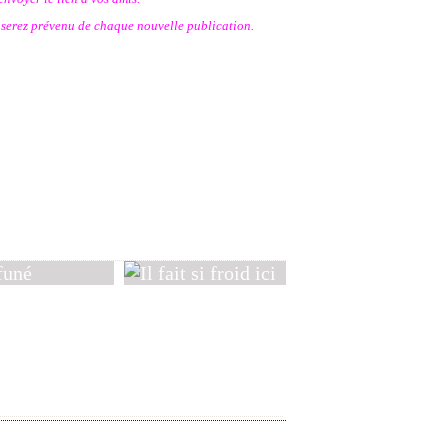
s serez prévenu de chaque nouvelle publication.
Pas avant le 13 !
né
Il fait si froid ici