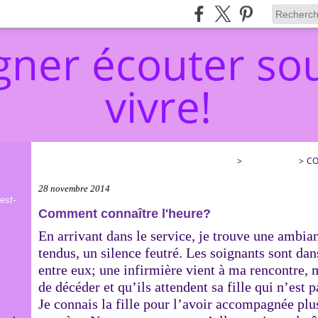
ner écouter sou
vivre!
ACCOMPAGNER ÉCOUTER SOULAGER… ET VIVRE!
>
CATEGORIES
>
CO
28 novembre 2014
est-
Comment connaître l'heure?
En arrivant dans le service, je trouve une ambian
tendus, un silence feutré. Les soignants sont dans
entre eux; une infirmière vient à ma rencontre,
de décéder et qu’ils attendent sa fille qui n’est 
Je connais la fille pour l’avoir accompagnée plu