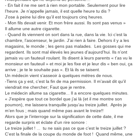
- En fait il ne me sert à rien mon portable. Seulement pour lire
l’heure. Je n’appelle jamais, il est quelle heure tu dis ?
J’ose à peine lui dire qu’il est toujours cinq heures.
- Mon fils devait venir. Et mon frère aussi. Ils sont pas venus »
Il allume une autre cigarette.
- Quand ils viennent on sort dans la rue, dans la vie. Ici c’est la
chambre, l’ascenseur, le jardin. J’ai rien à faire. Dehors il y a les
magasins, le monde ; les gens pas malades. Les gosses qui me
regardent. Ils sont mal élevés les jeunes d’aujourd’hui. Ils n’ont
jamais vu un fauteuil roulant. Ils disent à leurs parents « t’as vu le
monsieur en fauteuil » et moi je les fixe et je leur dis « ben oui, ça
arrive ; je te le souhaite pas ». Et là ils se taisent.
Un médecin vient s’asseoir à quelques mètres de nous.
-Tiens ça y est, c’est la fin de ma permission. Il m'avait dit qu'il
viendrait me chercher; Faut que je rentre.
Le médecin allume sa cigarette... Il a encore quelques minutes.
« J’espère que tout ce bordel que j’ai là (et il me montre son
poumon), me laissera tranquille jusqu’au treize juillet. Après je
m’en fous ; mais quand même pas avant le treize!!
Alors que je l’interroge sur la signification de cette date, il me
regarde surpris et éclate d'un rire sonore :
Le treize juillet ! ... tu ne sais pas ce que c’est le treize juillet ?
C’est la finale de la coupe du monde de foot ! Quand même, une