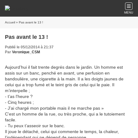
MENU
Accueil
» Pas avant le 13 !
Pas avant le 13 !
Publié le 05/12/2014 à 21:37
Par
Veronique_CSM
Aujourd’hui il fait trente degrés dans le jardin. Un homme est
assis sur un banc, penché en avant, une perfusion en
bandoulière, une cigarette à la main. Il a les doigts jaunes de
celui qui a trop fumé et le teint gris de celui qui le paie. Il
m’interpelle ;
- t'as l'heure ?
- Cinq heures ;
- J’ai chargé mon portable mais il ne marche pas »
C'est un homme de la rue, ou très proche, qui a le tutoiement
facile.
- Tu peux t’asseoir sur le banc.
Il joue le détaché, celui qui commente le temps, la chaleur,
l’indépendant qui ne dépend de personne…