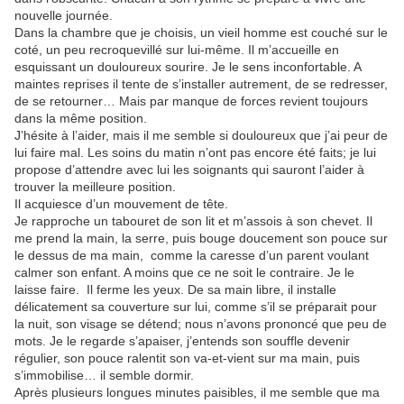
nouvelle journée.
Dans la chambre que je choisis, un vieil homme est couché sur le
coté, un peu recroquevillé sur lui-même. Il m’accueille en
esquissant un douloureux sourire. Je le sens inconfortable. A
maintes reprises il tente de s’installer autrement, de se redresser,
de se retourner… Mais par manque de forces revient toujours
dans la même position.
J’hésite à l’aider, mais il me semble si douloureux que j’ai peur de
lui faire mal. Les soins du matin n’ont pas encore été faits; je lui
propose d’attendre avec lui les soignants qui sauront l’aider à
trouver la meilleure position.
Il acquiesce d’un mouvement de tête.
Je rapproche un tabouret de son lit et m’assois à son chevet. Il
me prend la main, la serre, puis bouge doucement son pouce sur
le dessus de ma main, comme la caresse d’un parent voulant
calmer son enfant. A moins que ce ne soit le contraire. Je le
laisse faire. Il ferme les yeux. De sa main libre, il installe
délicatement sa couverture sur lui, comme s’il se préparait pour
la nuit, son visage se détend; nous n’avons prononcé que peu de
mots. Je le regarde s’apaiser, j’entends son souffle devenir
régulier, son pouce ralentit son va-et-vient sur ma main, puis
s’immobilise… il semble dormir.
Après plusieurs longues minutes paisibles, il me semble que ma