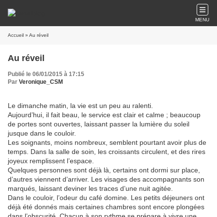
MENU
Accueil
» Au réveil
Au réveil
Publié le 06/01/2015 à 17:15
Par
Veronique_CSM
Le dimanche matin, la vie est un peu au ralenti.
Aujourd’hui, il fait beau, le service est clair et calme ; beaucoup
de portes sont ouvertes, laissant passer la lumière du soleil
jusque dans le couloir.
Les soignants, moins nombreux, semblent pourtant avoir plus de
temps. Dans la salle de soin, les croissants circulent, et des rires
joyeux remplissent l’espace.
Quelques personnes sont déjà là, certains ont dormi sur place,
d’autres viennent d’arriver. Les visages des accompagnants son
marqués, laissant deviner les traces d’une nuit agitée.
Dans le couloir, l’odeur du café domine. Les petits déjeuners ont
déjà été donnés mais certaines chambres sont encore plongées
dans l’obscurité. Chacun à son rythme se prépare à vivre une