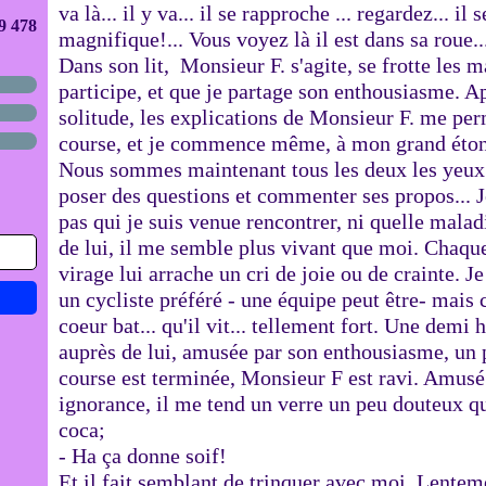
va là... il y va... il se rapproche ... regardez... 
9 478
magnifique!... Vous voyez là il est dans sa roue... 
Dans son lit, Monsieur F. s'agite, se frotte les 
participe, et que je partage son enthousiasme. 
solitude, les explications de Monsieur F. me pe
course, et je commence même, à mon grand étonn
Nous sommes maintenant tous les deux les yeux r
poser des questions et commenter ses propos... Je
pas qui je suis venue rencontrer, ni quelle mala
de lui, il me semble plus vivant que moi. Chaq
virage lui arrache un cri de joie ou de crainte. Je
un cycliste préféré - une équipe peut être- mais c
coeur bat... qu'il vit... tellement fort. Une demi 
auprès de lui, amusée par son enthousiasme, un 
course est terminée, Monsieur F est ravi. Amusé 
ignorance, il me tend un verre un peu douteux q
coca;
- Ha ça donne soif!
Et il fait semblant de trinquer avec moi. Lentemen