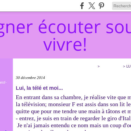
ner écouter sou
vivre!
ACCOMPAGNER ÉCOUTER SOULAGER… ET VIVRE!
>
CATEGORIES
>
LU
30 décembre 2014
est-
Lui, la télé et moi...
En entrant dans sa chambre, je réalise vite que m
la télévision; monsieur F est assis dans son lit l
quitte que pour me tendre une main à tâtons et m
- entrez, je suis en train de regarder le giro d'Ital
Je n'ai jamais entendu ce nom mais un coup d'oe