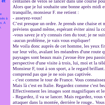
centaines de vélos se lancer dans une course pou
 et
Alors que je lui souhaite une bonne après midi et
tranquille, monsieur F. me retient :
je
- asseyez-vous!
ssés à
C’est presque un ordre. Je prends une chaise et m
es. A
e.
préviens quand même, espérant éviter ainsi la co
-vous savez je n'y connais rien du tout; je ne sui
-aucun problème, je vais vous expliquer!
Me voila donc auprès de cet homme, les yeux f
sur leur vélo, avalant les méandres d'une route 
paysages sont beaux mais j'avoue être peu passio
perspective d'une visite à trois, lui, moi et la 
Monsieur F, tout à son sport, a le regard brillant.
comprend pas que je ne sois pas captivée.
- c'est comme le tour de France. Vous connaisse
Mais là c'est en Italie. Regardez comme c'est be
Effectivement les images sont magnifiques et les
- Regardez, il va se lancer. Mais regardez, vous v
attaquer dans la montée, derrière le rouge.. Vous l