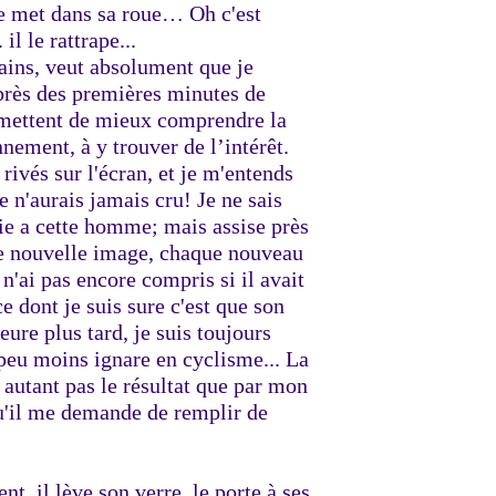
il se met dans sa roue… Oh c'est
il le rattrape...
mains, veut absolument que je
Après des premières minutes de
rmettent de mieux comprendre la
ement, à y trouver de l’intérêt.
ivés sur l'écran, et je m'entends
 n'aurais jamais cru! Je ne sais
die a cette homme; mais assise près
ue nouvelle image, chaque nouveau
 n'ai pas encore compris si il avait
e dont je suis sure c'est que son
heure plus tard, je suis toujours
peu moins ignare en cyclisme... La
autant pas le résultat que par mon
u'il me demande de remplir de
t, il lève son verre, le porte à ses