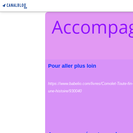
Accompag
Pour aller plus loin
https://www.babelio.com/livres/Comolet-Toute-fin-
une-histoire/930040