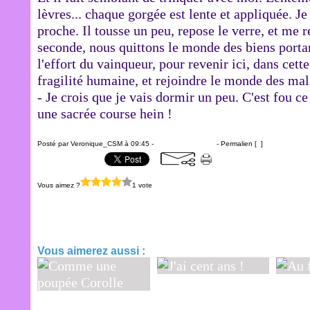
lèvres... chaque gorgée est lente et appliquée. J
proche. Il tousse un peu, repose le verre, et me r
seconde, nous quittons le monde des biens portan
l'effort du vainqueur, pour revenir ici, dans cet
fragilité humaine, et rejoindre le monde des mal
- Je crois que je vais dormir un peu. C'est fou ce
une sacrée course hein !
Posté par Veronique_CSM à 09:45 -
Commentaires [
…
]
- Permalien [
#
]
Vous aimez ?
1 vote
Elle ne fait plus semblant
Vous aimerez aussi :
J'ai cent ans !
Au fu
Comme une