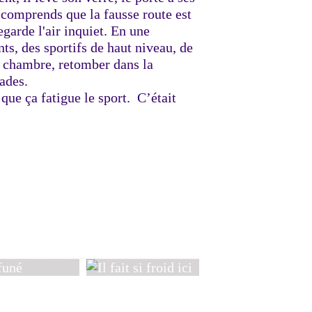
e comprends que la fausse route est
egarde l'air inquiet. En une
ts, des sportifs de haut niveau, de
te chambre, retomber dans la
ades.
 que ça fatigue le sport. C’était
Au réveil
né
Il fait si froid ici