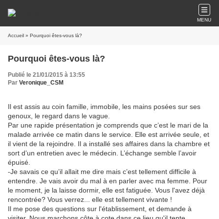
MENU
Accueil
» Pourquoi êtes-vous là?
Pourquoi êtes-vous là?
Publié le 21/01/2015 à 13:55
Par
Veronique_CSM
Il est assis au coin famille, immobile, les mains posées sur ses
genoux, le regard dans le vague.
Par une rapide présentation je comprends que c’est le mari de la
malade arrivée ce matin dans le service. Elle est arrivée seule, et
il vient de la rejoindre. Il a installé ses affaires dans la chambre et
sort d’un entretien avec le médecin. L’échange semble l’avoir
épuisé.
-Je savais ce qu’il allait me dire mais c’est tellement difficile à
entendre. Je vais avoir du mal à en parler avec ma femme. Pour
le moment, je la laisse dormir, elle est fatiguée. Vous l'avez déjà
rencontrée? Vous verrez... elle est tellement vivante !
Il me pose des questions sur l'établissement, et demande à
visiter. Nous marchons côte à cote dans ce lieu qu'il tente