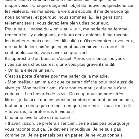
d'apprivoiser. Chaque étage est l’objet de nouvelles questions sur
les visiteurs, les malades, la vie qui s’écoule. Il me demande qui
nous sommes, et pourquoi nous sommes là... les gens sont
tellement seuls, vous devez être bien utiles pour eux.
Peu à peu, il passe du « on » au « je », me parle de sa femme,
rencontrée il y a vingt ans, de leurs deux enfants. Il me raconte
les bonheurs mais aussi les difficultés qu'ils rencontrent avec eux,
me parle de leur ainée qui ne veut pas venir voir sa mère - ils
sont adolescents, vous savez ce que c'est ...
Il s'approche d'un banc et s'assoit. Après un silence, les yeux
rivés sur ses chaussures, d'une voix plus grave il me dit:
- On lui a enlevé un sein.
C'est sa porte d'entrée pour me parler de la maladie.
- Mon meilleur ami m’a dit que ce serait difficile pour moi aussi de
vivre ça. Mon meilleur ami, c’est son ex-mari ; oui je sais c’est
curieux… Les hasards de la vie. Du coup nous sommes très
libres ; je lui ai dit que ce serait au contraire un tout nouveau sein,
tout beau, connu que de moi, rien que pour moi… mais il m’a dit
« tu verras, tu préfèreras le vieux ».
L'homme lève la tête et me sourit:
- Il avait raison. Je préférais l’ancien. Je ne sais pas pourquoi je
vous raconte tout ça. Je deviens impudique. Je ne suis pas
comme ça; Je ne pensais pas en parler. Je ne vous connais