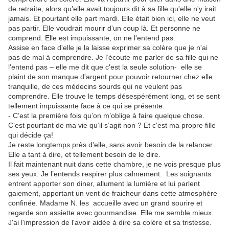
de retraite, alors qu’elle avait toujours dit à sa fille qu'elle n'y irait
jamais. Et pourtant elle part mardi. Elle était bien ici, elle ne veut
pas partir. Elle voudrait mourir d'un coup là. Et personne ne
comprend. Elle est impuissante, on ne l'entend pas.
Assise en face d'elle je la laisse exprimer sa colère que je n'ai
pas de mal à comprendre. Je l’écoute me parler de sa fille qui ne
l'entend pas – elle me dit que c'est la seule solution- elle se
plaint de son manque d'argent pour pouvoir retourner chez elle
tranquille, de ces médecins sourds qui ne veulent pas
comprendre. Elle trouve le temps désespérément long, et se sent
tellement impuissante face à ce qui se présente.
- C’est la première fois qu’on m’oblige à faire quelque chose.
C’est pourtant de ma vie qu’il s’agit non ? Et c'est ma propre fille
qui décide ça!
Je reste longtemps près d'elle, sans avoir besoin de la relancer.
Elle a tant à dire, et tellement besoin de le dire.
Il fait maintenant nuit dans cette chambre, je ne vois presque plus
ses yeux. Je l’entends respirer plus calmement. Les soignants
entrent apporter son diner, allument la lumière et lui parlent
gaiement, apportant un vent de fraicheur dans cette atmosphère
confinée. Madame N. les accueille avec un grand sourire et
regarde son assiette avec gourmandise. Elle me semble mieux.
J'ai l'impression de l'avoir aidée à dire sa colère et sa tristesse.