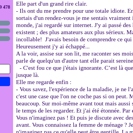
Elle part d'un grand rire clair.
9 478
- Ils ont du me prendre pour une totale idiote. E
sortais d'un rendez-vous je me sentais vraiment i
monde, j'ai regardé sur internet. J'y ai passé des 
existent ; des plus amateurs aux plus sérieux. M
incollable! J'avais besoin de comprendre ce qui 
Heureusement j'y ai échappé...
A la voir, assise sur son lit, me raconter ses mois
parle de quelqu'un d'autre tant elle parait serein
- C'est fou ce que j'étais ignorante. C’est là que
jusque là.
Elle me regarde enfin :
- Vous savez, l'expérience de la maladie, je ne l'
c'est une case que l'on ne coche pas si on peut. 
beaucoup. Sur moi-même avant tout mais aussi sur
le temps de les regarder. Et j'ai été étonnée. Par
Vous n'imaginez pas ! Et puis je discute avec de
avant. Vous connaissez la femme de ménage ? Je p
n'imaginez pas ce qu'elle peut être gentille. La 