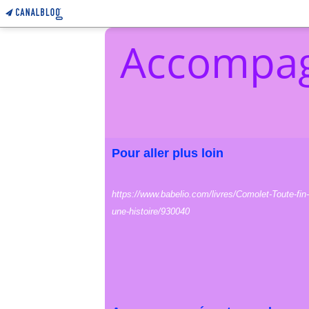
Accompag
Pour aller plus loin
https://www.babelio.com/livres/Comolet-Toute-fin-
une-histoire/930040