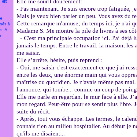
Elle me sourit doucement:
 et
- Pas maintenant. Je suis encore trop fatiguée, je
Mais je veux bien parler un peu. Vous avez du 
je
Cette remarque m'amuse; du temps ici, je n'ai qu
ssés à
Madame S. Me montre la pile de livres à ses côt
es. A
e.
- C'est ma principale occupation ici. J'ai déjà lu
jamais le temps. Entre le travail, la maison, les
me saisir.
Elle s’arrête, hésite, puis reprend :
- Oui, me saisir c'est exactement ce que j'ai resse
entre les deux, une énorme main qui vous oppress
maîtrise du quotidien. Je n'avais même pas mal. 
l'annonce, qui tombe... comme un coup de poing
Elle me parle en regardant le mur face à elle. J’
mon regard. Peut-être pour se sentir plus libre. Je
suite du récit.
- Après, tout vous échappe. Les termes, le calend
connais rien au milieu hospitalier. Au début je 
qu'ils me disaient...