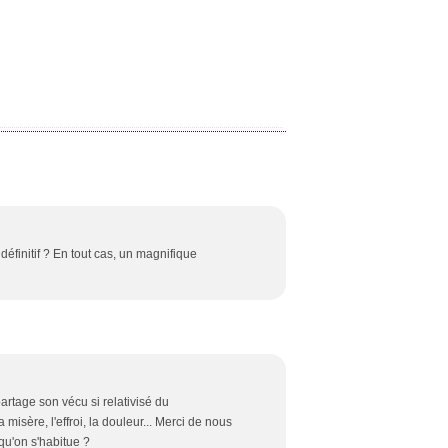
né
Il fait si froid ici
définitif ? En tout cas, un magnifique
 partage son vécu si relativisé du
 misère, l'effroi, la douleur... Merci de nous
 qu'on s'habitue ?