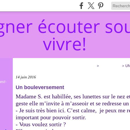
ner écouter sou
vivre!
ACCOMPAGNER ÉCOUTER SOULAGER… ET VIVRE!
>
CATEGORIES
>
UN
14 juin 2016
est-
Un bouleversement
Madame S. est habillée, ses lunettes sur le nez e
geste elle m’invite à m’asseoir et se redresse un
- Je suis très bien ici. C’est calme, je peux me r
important pour pouvoir sortir.
- Vous voulez sortir ?