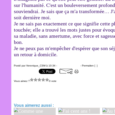
sur l'humanité. C'est un bouleversement profond.
souviendrai. Je sais que ça m'a transformée… J
soit dernière moi.
Je ne sais pas exactement ce que signifie cette p
touchée; elle a trouvé les mots justes pour évoqu
sa maladie, sans amertume, avec force et sagesse
bon.
Je ne peux pas m'empêcher d'espérer que son séjo
un retour à domicile.
Posté par Veronique_CSM à 10:34 -
Commentaires [
…
]
- Permalien [
#
]
Vous aimez ?
0 vote
Frustration
Vous aimerez aussi :