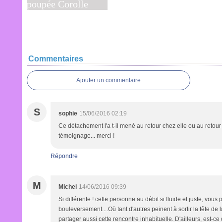
J'ai cent ans !
Au fu
Comme une
poupée Corolle
Commentaires
Ajouter un commentaire
S
sophie
15/06/2016 02:19
Ce détachement l'a t-il mené au retour chez elle ou au retour 
témoignage... merci !
Répondre
M
Michel
14/06/2016 09:39
Si différente ! cette personne au débit si fluide et juste, vous
bouleversement....Où tant d'autres peinent à sortir la tête de la
partager aussi cette rencontre inhabituelle. D'ailleurs, est-ce