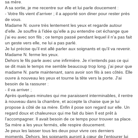
sa mère.
A sa sortie, je me recentre sur elle et lui parle doucement :
- Votre fils vient d'arriver ; il a apporté son diner pour rester près
de vous.
Madame N. ouvre très lentement les yeux et regarde autour
d'elle. Je souffre à l'idée qu'elle a pu entendre cet échange que
j'ai eu avec son fils ; ce temps passé pendant lequel il n'a pas fait
un geste vers elle, ne lui a pas parlé.
Je lui précise qu'il est allé parler aux soignants et qu'il va revenir.
Madame N. ferme les yeux.
Dehors le fils parle avec une infirmière. Je n'entends pas ce qui
se dit mais le temps me semble beaucoup trop long. j'ai peur que
madame N. parte maintenant, sans avoir son fils à ses côtés. Elle
ouvre à nouveau les yeux et tourne la tête vers la porte. J'ai
besoin de la rassurer :
- il va arriver ;
Après quelques minutes qui me paraissent interminables, il rentre
à nouveau dans la chambre, et accepte la chaise que je lui
propose à côté de sa mère. Enfin il pose son regard sur elle. Un
regard doux et chaleureux qui me fait du bien Il est prêt à
l’accompagner. Il avait besoin de ce temps pour trouver sa place.
Sa mère a les yeux fermés, elle respire doucement.
Je peux les laisser tous les deux pour vivre ces derniers
moments. Dehors, les soignants auront à cœur de l’entourer lui