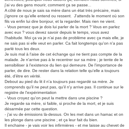
j'ai vu des gens mourir, comment ça se passe...
A côté de nous je sais sa mère dans un état très précaire, mais
j’ignore ce qu’elle entend ou ressent. J'attends le moment où son
fils va enfin lui dire bonjour, et la regarder. Mais rien ne vient.
- Vous pensez que je dois lui parler de la mort ? Vous en parlez
avec eux ? vous devez savoir depuis le temps, vous avez
l'habitude. Moi ça va je n’ai pas de problème avec ça mais elle, je
ne sais pas si elle veut en parler. Ca fait longtemps qu'on n'a pas
parlé tous les deux.
Je suis mal à l'aise de cet échange qui ne tient pas compte de la
malade. Je n'arrive pas à le recentrer sur sa mère ; je tente de le
sensibiliser à l'existence du lien qui demeure. De l'importance de
parler, de dire. De rester dans la relation telle qu'elle a toujours
été, d'être en vérité.
Debout au pied du lit il n'a toujours pas regardé sa mère. Je
comprends qu'il ne peut pas, qu'il n'y arrive pas. Il continue sur le
registre de l'expérimentation
- Vous croyez qu'on peut la mettre dans une piscine ?
Je regarde sa mère, si faible, si proche de la mort, et je suis
désarmée par cette question.
- j'ai vu de émissions là-dessus. On les met dans un hamac et on
les plonge dans une piscine ; et ça leur fait du bien.
Il enchaine - je vais voir les infirmières - et me laisse au chevet de