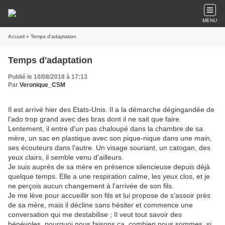
MENU
Accueil
» Temps d'adaptation
Temps d'adaptation
Publié le 10/08/2018 à 17:13
Par
Veronique_CSM
Il est arrivé hier des Etats-Unis. Il a la démarche dégingandée de
l'ado trop grand avec des bras dont il ne sait que faire.
Lentement, il entre d'un pas chaloupé dans la chambre de sa
mère, un sac en plastique avec son pique-nique dans une main,
ses écouteurs dans l'autre. Un visage souriant, un catogan, des
yeux clairs, il semble venu d'ailleurs.
Je suis auprès de sa mère en présence silencieuse depuis déjà
quelque temps. Elle a une respiration calme, les yeux clos, et je
ne perçois aucun changement à l'arrivée de son fils.
Je me lève pour accueillir son fils et lui propose de s'assoir près
de sa mère, mais il décline sans hésiter et commence une
conversation qui me destabilise ; Il veut tout savoir des
bénévoles, pourquoi nous faisons ça, combien nous sommes, si