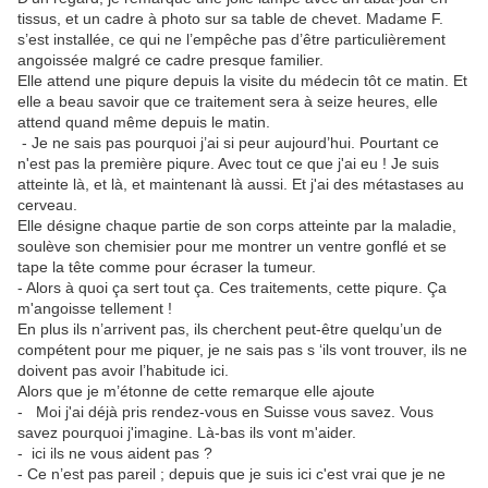
tissus, et un cadre à photo sur sa table de chevet. Madame F.
s’est installée, ce qui ne l’empêche pas d’être particulièrement
angoissée malgré ce cadre presque familier.
Elle attend une piqure depuis la visite du médecin tôt ce matin. Et
elle a beau savoir que ce traitement sera à seize heures, elle
attend quand même depuis le matin.
- Je ne sais pas pourquoi j’ai si peur aujourd’hui. Pourtant ce
n'est pas la première piqure. Avec tout ce que j'ai eu ! Je suis
atteinte là, et là, et maintenant là aussi. Et j'ai des métastases au
cerveau.
Elle désigne chaque partie de son corps atteinte par la maladie,
soulève son chemisier pour me montrer un ventre gonflé et se
tape la tête comme pour écraser la tumeur.
- Alors à quoi ça sert tout ça. Ces traitements, cette piqure. Ça
m'angoisse tellement !
En plus ils n’arrivent pas, ils cherchent peut-être quelqu’un de
compétent pour me piquer, je ne sais pas s ‘ils vont trouver, ils ne
doivent pas avoir l’habitude ici.
Alors que je m’étonne de cette remarque elle ajoute
- Moi j'ai déjà pris rendez-vous en Suisse vous savez. Vous
savez pourquoi j'imagine. Là-bas ils vont m'aider.
- ici ils ne vous aident pas ?
- Ce n’est pas pareil ; depuis que je suis ici c'est vrai que je ne