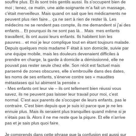
souffre plus. Et ils sont très gentils aussi. Ils s'occupent bien de
moi ; tenez, ce matin, une aide-soignante m'a fait un massage,
c'était merveilleux. Mais quand on sait que les médicaments ne
peuvent plus rien faire... ça ne sert à rien de rester là. Les
médecins ne se rendent pas compte, ils me demandent si j'ai des
enfants... Et pourquoi ils ne sont pas là... Mais mes enfants
travaillent, ils ont aussi leurs enfants. Ils habitent loin les
pauvres... et moi je leur complique tout en étant toujours malade.
Depuis quelques mois madame F était à son domicile, suivie par
une équipe mobile, mais les douleurs devenaient difficiles à
prendre en charge, la garde à domicile a démissionné, elle ne
pouvait pas rester seule chez elle. Son récit est factuel mais
parsemé de zones obscures, elle s’embrouille dans des dates,
les noms de ses enfants, s’énerve contre ses « maudites
métastases qui lui abiment la pensée »
- Mes enfants ont leur vie – ils ont tellement bien réussi vous
savez, ils ne peuvent pas laisser leur travail pour moi, c’est
normal. C’est aux parents de s’occuper de leurs enfants, pas le
contraire. C’est bien depuis que je suis ici parce que je ne les
ennuie plus. Mais ils seraient plus tranquilles quand même si je
n’étais pas là. Alors il ne me reste que la piqure. Et elle n’arrive
pas et je sais plus quoi faire.
Je comprends dans cette phrase que la confusion est aussi sur