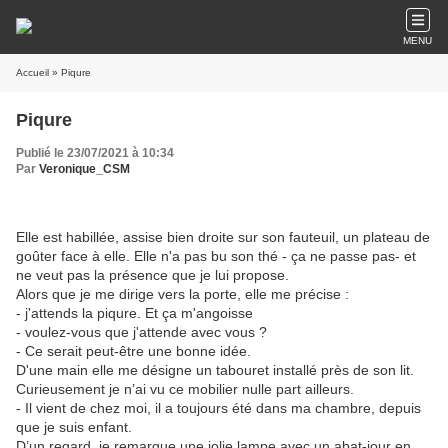
MENU
Accueil
» Piqure
Piqure
Publié le 23/07/2021 à 10:34
Par
Veronique_CSM
Elle est habillée, assise bien droite sur son fauteuil, un plateau de
goûter face à elle. Elle n'a pas bu son thé - ça ne passe pas- et
ne veut pas la présence que je lui propose.
Alors que je me dirige vers la porte, elle me précise :
- j'attends la piqure. Et ça m'angoisse
- voulez-vous que j'attende avec vous ?
- Ce serait peut-être une bonne idée.
D'une main elle me désigne un tabouret installé près de son lit.
Curieusement je n’ai vu ce mobilier nulle part ailleurs.
- Il vient de chez moi, il a toujours été dans ma chambre, depuis
que je suis enfant.
D’un regard, je remarque une jolie lampe avec un abat-jour en