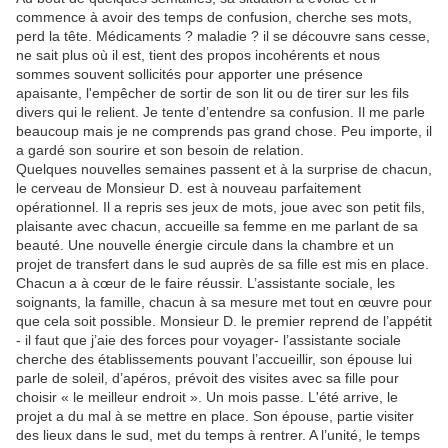
commence à avoir des temps de confusion, cherche ses mots,
perd la tête. Médicaments ? maladie ? il se découvre sans cesse,
ne sait plus où il est, tient des propos incohérents et nous
sommes souvent sollicités pour apporter une présence
apaisante, l'empêcher de sortir de son lit ou de tirer sur les fils
divers qui le relient. Je tente d’entendre sa confusion. Il me parle
beaucoup mais je ne comprends pas grand chose. Peu importe, il
a gardé son sourire et son besoin de relation.
Quelques nouvelles semaines passent et à la surprise de chacun,
le cerveau de Monsieur D. est à nouveau parfaitement
opérationnel. Il a repris ses jeux de mots, joue avec son petit fils,
plaisante avec chacun, accueille sa femme en me parlant de sa
beauté. Une nouvelle énergie circule dans la chambre et un
projet de transfert dans le sud auprès de sa fille est mis en place.
Chacun a à cœur de le faire réussir. L’assistante sociale, les
soignants, la famille, chacun à sa mesure met tout en œuvre pour
que cela soit possible. Monsieur D. le premier reprend de l’appétit
- il faut que j’aie des forces pour voyager- l’assistante sociale
cherche des établissements pouvant l’accueillir, son épouse lui
parle de soleil, d’apéros, prévoit des visites avec sa fille pour
choisir « le meilleur endroit ». Un mois passe. L'été arrive, le
projet a du mal à se mettre en place. Son épouse, partie visiter
des lieux dans le sud, met du temps à rentrer. A l’unité, le temps