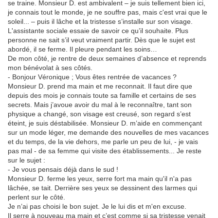
se traine. Monsieur D. est ambivalent – je suis tellement bien ici,
je connais tout le monde, je ne souffre pas, mais c'est vrai que le
soleil... – puis il lâche et la tristesse s’installe sur son visage.
L'assistante sociale essaie de savoir ce qu’il souhaite. Plus
personne ne sait s’il veut vraiment partir. Dès que le sujet est
abordé, il se ferme. Il pleure pendant les soins…
De mon côté, je rentre de deux semaines d’absence et reprends
mon bénévolat à ses côtés.
- Bonjour Véronique ; Vous êtes rentrée de vacances ?
Monsieur D. prend ma main et me reconnait. Il faut dire que
depuis des mois je connais toute sa famille et certains de ses
secrets. Mais j’avoue avoir du mal à le reconnaître, tant son
physique a changé, son visage est creusé, son regard s’est
éteint, je suis déstabilisée. Monsieur D. m’aide en commençant
sur un mode léger, me demande des nouvelles de mes vacances
et du temps, de la vie dehors, me parle un peu de lui, - je vais
pas mal - de sa femme qui visite des établissements... Je reste
sur le sujet :
- Je vous pensais déjà dans le sud !
Monsieur D. ferme les yeux, serre fort ma main qu'il n'a pas
lâchée, se tait. Derrière ses yeux se dessinent des larmes qui
perlent sur le côté.
Je n’ai pas choisi le bon sujet. Je le lui dis et m'en excuse.
Il serre à nouveau ma main et c’est comme si sa tristesse venait