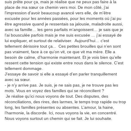
suis prête pour ça, mais je réalise que ne peux pas faire à la
place de ma sœur ce chemin vers moi. De mon côté, j'ai
l'impression d'avoir beaucoup avancé vers elle, de m'être
excusée pour les années passées, pour les moments où j’ai pu
être agressive quand je ressentais sa jalousie, maladroite aussi,
avec sa famille… les gens parfaits m’angoissent… je sais que je
l’ai bousculée parfois mais je me suis excusée … j’ai essayé de
lui expliquer, et surtout de relativiser. Aujourd’hui… c'est
tellement dérisoire tout ça... Ces petites brouilles qui n’en sont
pas vraiment, face à ce qu’on vit, ce que vit ma mère. Elle a
besoin de calme, d’harmonie maintenant. Et je vois bien qu’elle
ressent cette tension qui existe entre nous dans le silence. C’est
tellement dommage.
J’essaye de savoir si elle a essayé d’en parler tranquillement
avec sa sœur.
- je n’y arrive pas. Je suis, je ne sais pas, je ne trouve pas les
mots. Vous en voyez des familles qui se réconcilient ?
Je réalise qu’ici nous voyons de tout. Des disputes, des
réconciliations, des rires, des larmes, le temps trop rapide ou trop
long, les familles présentes ou absentes. L’amour, la haine,
l’harmonie, la discorde. Ici, nous voyons la vie, en concentré.
Nous voyons surtout un chemin qui se fait. Je lui souhaite.