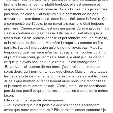
brune, elle est mince moi plutôt boulotte, elle est sérieuse et
responsable, je suis tout l’inverse. J’étais l'ainée mais je n'entrais
pas dans les cases. J’ai toujours eu le sentiment de ne pas
trouver ma place dans la vie, dans la société, dans la famille. Ça
a commencé par l’école, je ne travaillais pas, elle était toujours
première. Curieusement, c'est moi qui aurais dû être jalouse mais
c'est le contraire qui s’est passé. Elle me jalousait alors que je
ratais tout. Sa vie professionnelle et personnelle est une réussite,
et la mienne un désastre. Ma mère la regardait comme sa fille
parfaite, j’avais l’impression qu’elle ne me voyait pas. Mais j’ai
toujours su que ma mère m’aimait aussi, je n’en voulais qu’à moi
et j’aimais ma sœur, je l’admirais. Mais elle était jalouse de tout
ce que je n’avais pas, ce que je ratais… c’est étrange non ?
En arrivant ici, auprès de ma mère, j’espérais que ce temps
serait doux, qu’il permettrait quelque chose. Mais on reste toutes
les deux à côté de maman et on ne se parle pas, on est trop loin.
Je sais que maman aurait tellement aimé nous voir réconciliées !
et je trouve ça tellement ridicule. C'est juste qu'on ne fonctionne
pas du tout pareil et qu'on ne ressent pas les choses de la même
façon.
Elle se tait, me regarde, désemparée.
- Vous croyez que c'est possible que les choses s'arrangent
avant que notre mère meure ? Elle serait tellement contente ! je