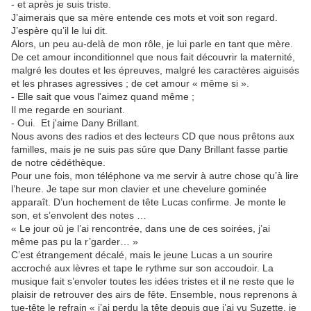
- et après je suis triste.
J’aimerais que sa mère entende ces mots et voit son regard.
J’espère qu’il le lui dit.
Alors, un peu au-delà de mon rôle, je lui parle en tant que mère.
De cet amour inconditionnel que nous fait découvrir la maternité,
malgré les doutes et les épreuves, malgré les caractères aiguisés
et les phrases agressives ; de cet amour « même si ».
- Elle sait que vous l'aimez quand même ;
Il me regarde en souriant.
- Oui. Et j'aime Dany Brillant.
Nous avons des radios et des lecteurs CD que nous prêtons aux
familles, mais je ne suis pas sûre que Dany Brillant fasse partie
de notre cédéthèque.
Pour une fois, mon téléphone va me servir à autre chose qu’à lire
l’heure. Je tape sur mon clavier et une chevelure gominée
apparaît. D’un hochement de tête Lucas confirme. Je monte le
son, et s’envolent des notes …
« Le jour où je l’ai rencontrée, dans une de ces soirées, j’ai
même pas pu la r’garder… »
C’est étrangement décalé, mais le jeune Lucas a un sourire
accroché aux lèvres et tape le rythme sur son accoudoir. La
musique fait s’envoler toutes les idées tristes et il ne reste que le
plaisir de retrouver des airs de fête. Ensemble, nous reprenons à
tue-tête le refrain « j’ai perdu la tête depuis que j’ai vu Suzette, je