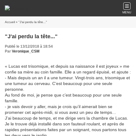
MENU
Accueil
» "J'ai perdu la tête..."
"J'ai perdu la tête..."
Publié le 13/12/2018 à 18:54
Par
Veronique_CSM
« Lucas est trisomique, et depuis sa naissance il est joyeux » me
confie sa mère au coin famille. Elle a un regard épuisé, et ajoute :
- Mais depuis un an il a une tumeur. Vingt-trois ans, trisomique et
une tumeur au cerveau. C’est beaucoup pour une seule
personne.
Au fond de moi, je pense que c’est beaucoup pour une seule
famille.
- je vais devoir y aller, mais je crois qu’il aimerait bien se
promener cet après-midi, si vous avez un peu de temps…
J’ai beaucoup de temps, et me dirige vers la chambre de Lucas.
Je le trouve déjà installé dans son fauteuil roulant, et après de
rapides présentations faites par un soignant, nous partons tous
les deux vers le jardin.