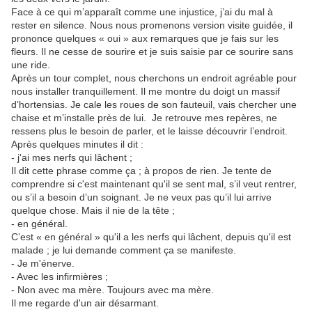
Face à ce qui m’apparaît comme une injustice, j’ai du mal à
rester en silence. Nous nous promenons version visite guidée, il
prononce quelques « oui » aux remarques que je fais sur les
fleurs. Il ne cesse de sourire et je suis saisie par ce sourire sans
une ride.
Après un tour complet, nous cherchons un endroit agréable pour
nous installer tranquillement. Il me montre du doigt un massif
d’hortensias. Je cale les roues de son fauteuil, vais chercher une
chaise et m’installe près de lui. Je retrouve mes repères, ne
ressens plus le besoin de parler, et le laisse découvrir l’endroit.
Après quelques minutes il dit :
- j'ai mes nerfs qui lâchent ;
Il dit cette phrase comme ça ; à propos de rien. Je tente de
comprendre si c'est maintenant qu'il se sent mal, s’il veut rentrer,
ou s’il a besoin d’un soignant. Je ne veux pas qu’il lui arrive
quelque chose. Mais il nie de la tête ;
- en général.
C’est « en général » qu'il a les nerfs qui lâchent, depuis qu'il est
malade ; je lui demande comment ça se manifeste.
- Je m'énerve.
- Avec les infirmières ;
- Non avec ma mère. Toujours avec ma mère.
Il me regarde d'un air désarmant.