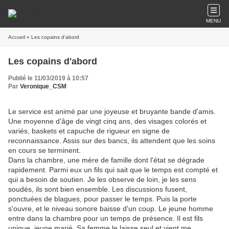
MENU
Accueil
» Les copains d'abord
Les copains d'abord
Publié le 11/03/2019 à 10:57
Par
Veronique_CSM
Le service est animé par une joyeuse et bruyante bande d'amis.
Une moyenne d'âge de vingt cinq ans, des visages colorés et
variés, baskets et capuche de rigueur en signe de
reconnaissance. Assis sur des bancs, ils attendent que les soins
en cours se terminent.
Dans la chambre, une mère de famille dont l'état se dégrade
rapidement. Parmi eux un fils qui sait que le temps est compté et
qui a besoin de soutien. Je les observe de loin, je les sens
soudés, ils sont bien ensemble. Les discussions fusent,
ponctuées de blagues, pour passer le temps. Puis la porte
s'ouvre, et le niveau sonore baisse d'un coup. Le jeune homme
entre dans la chambre pour un temps de présence. Il est fils
unique, jeune marié. Sa femme le laisse seul et vient me