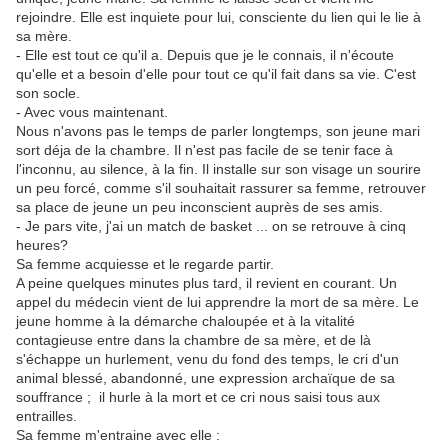
rejoindre. Elle est inquiete pour lui, consciente du lien qui le lie à
sa mère.
- Elle est tout ce qu'il a. Depuis que je le connais, il n'écoute
qu'elle et a besoin d'elle pour tout ce qu'il fait dans sa vie. C'est
son socle.
- Avec vous maintenant.
Nous n'avons pas le temps de parler longtemps, son jeune mari
sort déja de la chambre. Il n'est pas facile de se tenir face à
l'inconnu, au silence, à la fin. Il installe sur son visage un sourire
un peu forcé, comme s'il souhaitait rassurer sa femme, retrouver
sa place de jeune un peu inconscient auprès de ses amis.
- Je pars vite, j'ai un match de basket ... on se retrouve à cinq
heures?
Sa femme acquiesse et le regarde partir.
A peine quelques minutes plus tard, il revient en courant. Un
appel du médecin vient de lui apprendre la mort de sa mère. Le
jeune homme à la démarche chaloupée et à la vitalité
contagieuse entre dans la chambre de sa mère, et de là
s'échappe un hurlement, venu du fond des temps, le cri d'un
animal blessé, abandonné, une expression archaïque de sa
souffrance ; il hurle à la mort et ce cri nous saisi tous aux
entrailles.
Sa femme m'entraine avec elle :