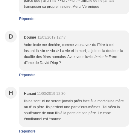
parce que j'ai un fils ? <br /> <br /> Difficile de ne jamais
transposer sa propre histoire. Merci Véronique
Répondre
D
Doume
11/03/2019 12:47
Votre texte me déchire, comme vous avez du l'être à cet
instant-là.<br /> <br /> La vie et la mort, la joie et la douleur, la
dualité des êtres humains. Avez-vous lu<br /> <br /> Frère
d'âme de David Diop ?
Répondre
H
Hanani
11/03/2019 12:30
Ils ne sont, ni ne seront jamais prêts face à la mort d'une mère
ou d'un père. Ils perdent une part d'eux-mêmes. J'ai vécu la
souffrance de mon fils à la perte de son père. Le choc
émotionnel est énorme.
Répondre