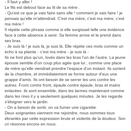
- Il faut y aller !
Le fils est debout face au lit de sa mère .
- Qu'est ce que je vais faire sans elle ! comment je vais faire ! je
pensais qu'elle m'attendrait. C'est ma mère, c'est ma mère, c'est
ma mère !
Il répète cette phrase comme si elle surgissait telle une évidence
face à cette absence à venir. Sa femme arrive et le prend dans
ses bras .
- Je suis là ! je suis là, je suis là. Elle répète ces mots comme un
écho à sa plainte - c'est ma mère - je suis là -
Ils ne font plus qu'un, lovés dans les bras l'un de l'autre. La jeune
épouse semble d'un coup plus agée que lui ; comme une place
de mère qu'elle viendrait prendre l'espace d'un instant. Ils sortent
de la chambre, et immédiatement se forme autour d'eux une
grappe d'amis. Ils ont besoin de se serrer les uns contre les
autres. Front contre front, épaule contre épaule, bras et mains
enlacées. ils sont ensemble, dans les larmes maintenant comme
dans les rires il y a seulement quelques minutes. Je les regarde
s'éloigner vers le jardin.
- On a besoin de sortir, on va fumer une cigarette.
Deux soignantes viennent me rejoindre; nous sommes tous
ébranlés par cette expression brute et violente de la douleur. Son
cri résonne encore en nous.