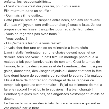
enfants, les respponsabilités…
- C'est vrai que c'est dur pour lui, pour vous aussi.
Elle murmure dans un souffle :
- Oui mais s’il me quitte…
Cette phrase reste en suspens entre nous, son ami est revenu
d’un pas vif, joyeux, son ordinateur chargé sous le bras. Je leur
propose de les laisser tranquilles pour regarder leur vidéo.
- Vous ne regardez pas avec nous ?
- Vous voulez ?
- Oui j’aimerais bien que vous restiez.
Je vais chercher une chaise en m’installe à leurs côtés.
L’ami installe l’ordinateur sur une chaise devant nous, et se
déroule sous nos yeux un petit film, un montage photo que la
malade a fait pour l'anniversaire de son ami. C'est le temps de
l'amour, le temps des vacances et de l'aventure... des musiques
gaies, dansantes, des visages réjouis qui dansent et font la fête…
Une demi-heure de souvenirs qui rendent le sourire à la malade.
Elle est fière de montrer son montage et de se rappeler ce
temps, fait quelques commentaire – là j’ai eu tellement de mal à
faire le raccord ! – et lui, tu te souviens ! il a bien changé !
Pendant quelques minutes, ses angoisses s'estompent, et elle se
détend.
Le film se termine sur des éclats de rire et le silence qui suit est
vite comblé par le père.