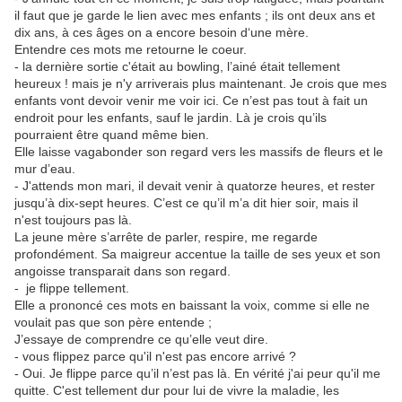
il faut que je garde le lien avec mes enfants ; ils ont deux ans et
dix ans, à ces âges on a encore besoin d‘une mère.
Entendre ces mots me retourne le coeur.
- la dernière sortie c'était au bowling, l’ainé était tellement
heureux ! mais je n'y arriverais plus maintenant. Je crois que mes
enfants vont devoir venir me voir ici. Ce n’est pas tout à fait un
endroit pour les enfants, sauf le jardin. Là je crois qu’ils
pourraient être quand même bien.
Elle laisse vagabonder son regard vers les massifs de fleurs et le
mur d’eau.
- J'attends mon mari, il devait venir à quatorze heures, et rester
jusqu’à dix-sept heures. C’est ce qu’il m’a dit hier soir, mais il
n'est toujours pas là.
La jeune mère s’arrête de parler, respire, me regarde
profondément. Sa maigreur accentue la taille de ses yeux et son
angoisse transparait dans son regard.
- je flippe tellement.
Elle a prononcé ces mots en baissant la voix, comme si elle ne
voulait pas que son père entende ;
J’essaye de comprendre ce qu’elle veut dire.
- vous flippez parce qu'il n'est pas encore arrivé ?
- Oui. Je flippe parce qu’il n’est pas là. En vérité j'ai peur qu'il me
quitte. C'est tellement dur pour lui de vivre la maladie, les