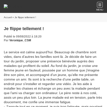
MENU
Accueil
» Je flippe tellement !
Je flippe tellement !
Publié le 09/08/2022 à 18:20
Par
Veronique_CSM
Le service est calme aujourd'hui. Beaucoup de chambre sont
vides, dans d’autres les familles sont là. Je décide de faire un
tour du jardin, proposer une présence bénévole auprès des
malades qui profitent du soleil. Au fond du jardin, je croise une
femme jeune en fauteuil, poussée par un homme que j'imagine
être son père, et accompagné d'un jeune, qu’elle me présente
comme un ami. Ils sont à la recherche d’une petite table, un
endroit pour s'installer et regarder une vidéo. Je les aide à
installer les chaises et échange un peu avec la malade pendant
que l'ami va charger son ordinateur. Le père reste à nos coté,
assis un peu plus loin. La jeune malade est en tension, parle très
doucement, me confie une immense fatigue.
- J'annule tout en ce moment, je suis trop fatiguée, mais pourtant