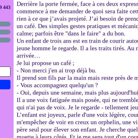
Derrière la porte fermée, face à ces deux express
9 443
commence à me demander de quoi sera faite cett
rien à ce que j’avais projeté. J’ai besoin de pren
un café. Des simples gestes pratiques et mécani
calme; parfois être "dans le faire" a du bon.
Un enfant de trois ans est en train de courir auto
jeune homme le regarde. Il a les traits tirés. A
arrivée…
Je lui propose un café ;
- Non merci j'en ai trop déjà bu.
Il prend son fils par la main mais reste près de 
- Vous accompagnez quelqu'un ?
- Oui, depuis une semaine, mais plus aujourd'hu
Il a une voix fatiguée mais posée, qui ne tremble
qui n'ai pas de voix. Je le regarde - tellement jeu
L’enfant est joyeux, parle d'une voix légère, cou
m'empêcher de voir en creux un orphelin, une vi
père seul pour élever son enfant. Je cherche quel
muette à leurs côtés. Et je me sens tout d'un cou