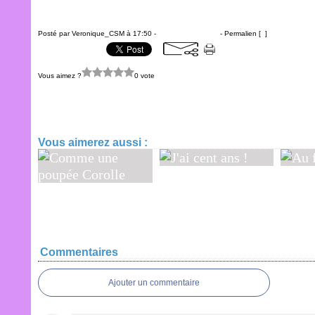
Posté par Veronique_CSM à 17:50 -
Commentaires [
…
]
- Permalien [
#
]
Vous aimez ?
0 vote
Je flippe tellement !
Vous aimerez aussi :
J'ai cent ans !
Au fu
Comme une
poupée Corolle
Commentaires
Ajouter un commentaire