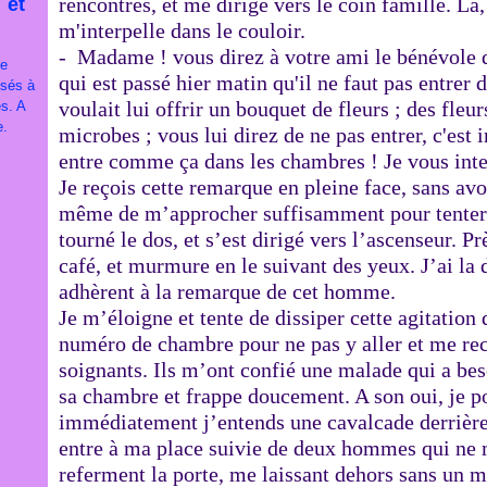
rencontres, et me dirige vers le coin famille. Là
 et
m'interpelle dans le couloir.
- Madame ! vous direz à votre ami le bénévole 
je
qui est passé hier matin qu'il ne faut pas entre
ssés à
voulait lui offrir un bouquet de fleurs ; des fleurs
es. A
e.
microbes ; vous lui direz de ne pas entrer, c'est
entre comme ça dans les chambres ! Je vous inter
Je reçois cette remarque en pleine face, sans avo
même de m’approcher suffisamment pour tenter d
tourné le dos, et s’est dirigé vers l’ascenseur. P
café, et murmure en le suivant des yeux. J’ai la
adhèrent à la remarque de cet homme.
Je m’éloigne et tente de dissiper cette agitation q
numéro de chambre pour ne pas y aller et me re
soignants. Ils m’ont confié une malade qui a bes
sa chambre et frappe doucement. A son oui, je p
immédiatement j’entends une cavalcade derrièr
entre à ma place suivie de deux hommes qui ne m
referment la porte, me laissant dehors sans un m