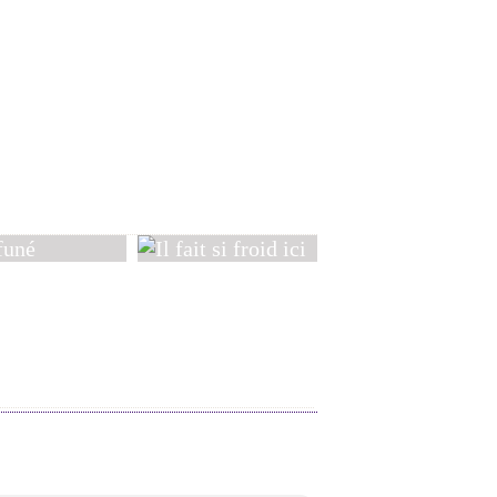
Aimer jusqu'au bout
né
Il fait si froid ici