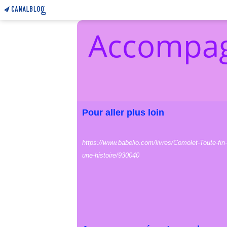
Accompag
Pour aller plus loin
https://www.babelio.com/livres/Comolet-Toute-fin-
une-histoire/930040