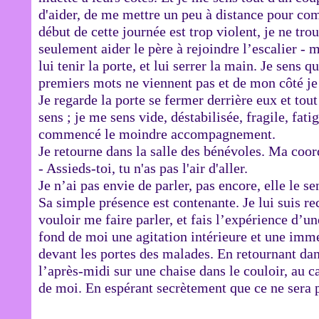
d'aider, de me mettre un peu à distance pour co
début de cette journée est trop violent, je ne tr
seulement aider le père à rejoindre l’escalier - m
lui tenir la porte, et lui serrer la main. Je sens q
premiers mots ne viennent pas et de mon côté je
Je regarde la porte se fermer derrière eux et to
sens ; je me sens vide, déstabilisée, fragile, fa
commencé le moindre accompagnement.
Je retourne dans la salle des bénévoles. Ma coord
- Assieds-toi, tu n'as pas l'air d'aller.
Je n’ai pas envie de parler, pas encore, elle le sen
Sa simple présence est contenante. Je lui suis re
vouloir me faire parler, et fais l’expérience d’u
fond de moi une agitation intérieure et une imm
devant les portes des malades. En retournant dans
l’après-midi sur une chaise dans le couloir, au c
de moi. En espérant secrètement que ce ne sera p