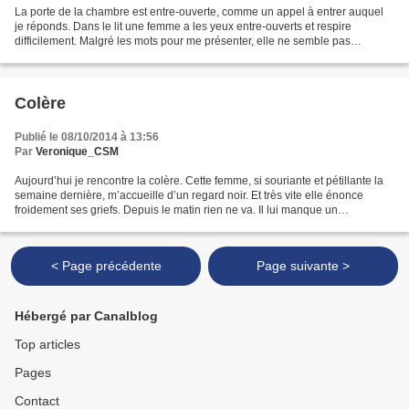
La porte de la chambre est entre-ouverte, comme un appel à entrer auquel
je réponds. Dans le lit une femme a les yeux entre-ouverts et respire
difficilement. Malgré les mots pour me présenter, elle ne semble pas
consciente de ma présence. Je choisis de...
Colère
Publié le 08/10/2014 à 13:56
Par
Veronique_CSM
Aujourd’hui je rencontre la colère. Cette femme, si souriante et pétillante la
semaine dernière, m’accueille d’un regard noir. Et très vite elle énonce
froidement ses griefs. Depuis le matin rien ne va. Il lui manque un
médicament, le docteur l’évite,...
< Page précédente
Page suivante >
Hébergé par Canalblog
Top articles
Pages
Contact