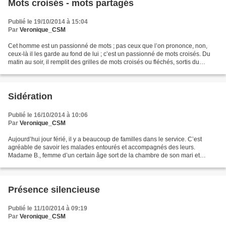
Mots croisés - mots partagés
Publié le 19/10/2014 à 15:04
Par
Veronique_CSM
Cet homme est un passionné de mots ; pas ceux que l’on prononce, non,
ceux-là il les garde au fond de lui ; c’est un passionné de mots croisés. Du
matin au soir, il remplit des grilles de mots croisés ou fléchés, sortis du
parisien ou d’autres journaux...
Sidération
Publié le 16/10/2014 à 10:06
Par
Veronique_CSM
Aujourd’hui jour férié, il y a beaucoup de familles dans le service. C’est
agréable de savoir les malades entourés et accompagnés des leurs.
Madame B., femme d’un certain âge sort de la chambre de son mari et
s’installe sur le banc près de moi. - Les...
Présence silencieuse
Publié le 11/10/2014 à 09:19
Par
Veronique_CSM