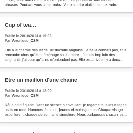
jeune, muré dans votre maladie qui vous empêchait de formuler des
phrases. Pourtant vous compreniez. Votre sourire était lumineux, votre
regard pétillant, mais votre seul vocabulaire...
Cup of tea…
Publié le 28/10/2014 à 19:03
Par
Veronique_CSM
Elle a le charme désuet de l'aristocratie anglaise. Je ne la connais pas, et la
rencontre alors qu'elle déménage sa chambre. - Je suis trop loin des
soignants, j'ai peur qu'ils ne m'entendent pas. Elle est arrivée il y a deux
jours et a déjà un bon nombre...
Etre un maillon d'une chaine
Publié le 23/10/2014 à 12:00
Par
Veronique_CSM
Réunion d’équipe. Dans un silence bienveillant, je regarde tous les visages
assis en rond. Hommes, femmes, jeunes et moins jeunes, Chaque visage
est différent, chaque personnalité singulière. Nous partageons chacun les
rencontres que nous avons vécues....