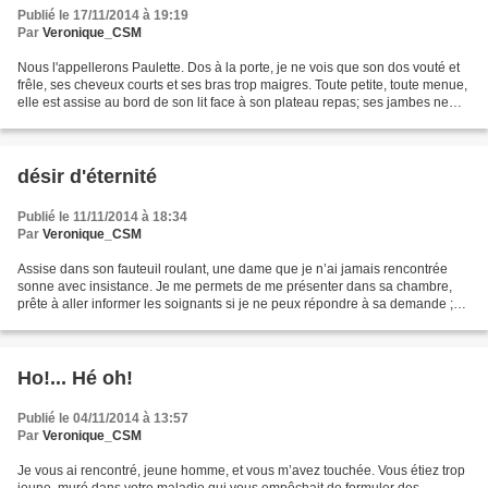
Publié le 17/11/2014 à 19:19
Par
Veronique_CSM
Nous l'appellerons Paulette. Dos à la porte, je ne vois que son dos vouté et
frêle, ses cheveux courts et ses bras trop maigres. Toute petite, toute menue,
elle est assise au bord de son lit face à son plateau repas; ses jambes ne
touchent pas le sol,...
désir d'éternité
Publié le 11/11/2014 à 18:34
Par
Veronique_CSM
Assise dans son fauteuil roulant, une dame que je n’ai jamais rencontrée
sonne avec insistance. Je me permets de me présenter dans sa chambre,
prête à aller informer les soignants si je ne peux répondre à sa demande ;
mais c’est d’une cigarette dont elle...
Ho!... Hé oh!
Publié le 04/11/2014 à 13:57
Par
Veronique_CSM
Je vous ai rencontré, jeune homme, et vous m’avez touchée. Vous étiez trop