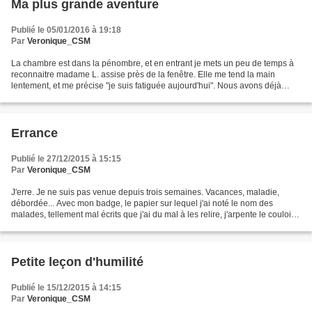
Ma plus grande aventure
Publié le 05/01/2016 à 19:18
Par
Veronique_CSM
La chambre est dans la pénombre, et en entrant je mets un peu de temps à
reconnaitre madame L. assise près de la fenêtre. Elle me tend la main
lentement, et me précise "je suis fatiguée aujourd'hui". Nous avons déjà
discuté quelques fois, de petits échanges...
Errance
Publié le 27/12/2015 à 15:15
Par
Veronique_CSM
J'erre. Je ne suis pas venue depuis trois semaines. Vacances, maladie,
débordée... Avec mon badge, le papier sur lequel j'ai noté le nom des
malades, tellement mal écrits que j'ai du mal à les relire, j'arpente le couloir.
J’essaye de me mettre en tête...
Petite leçon d'humilité
Publié le 15/12/2015 à 14:15
Par
Veronique_CSM