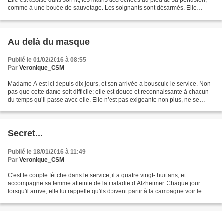
Elle est assise dans son lit, les mains accrochées au pied de sa perfusion,
comme à une bouée de sauvetage. Les soignants sont désarmés. Elle
affiche une grande souffrance mais n'arrive...
Au delà du masque
Publié le 01/02/2016 à 08:55
Par
Veronique_CSM
Madame A est ici depuis dix jours, et son arrivée a bousculé le service. Non
pas que cette dame soit difficile; elle est douce et reconnaissante à chacun
du temps qu’il passe avec elle. Elle n’est pas exigeante non plus, ne se
plaint presque jamais et...
Secret...
Publié le 18/01/2016 à 11:49
Par
Veronique_CSM
C'est le couple fétiche dans le service; il a quatre vingt- huit ans, et
accompagne sa femme atteinte de la maladie d’Alzheimer. Chaque jour
lorsqu'il arrive, elle lui rappelle qu'ils doivent partir à la campagne voir le
jardin et se promener. Elle lui...