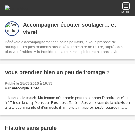
MENU
Accompagner écouter soulager… et
vivre!
Bénévole d'accompagnement en soins palliatifs, je vous propose de
partager quelques moments passés à la rencontre de l'autre, auprès des
plus vulnérables. A la frontière de la mort mais pleinement dans la vie.
Vous prendrez bien un peu de fromage ?
Publié le 18/03/2016 à 10:53
Par
Veronique_CSM
- J'attends le match. Ma femme m'a appelé pour me donner l'horaire, et c'est
à 17 h sur la cinq. Monsieur F est très affairé… Ses yeux vont de la télévision
à la télécommande et d’un geste il m’invite à m’approcher.Je regarde ma
montre -cinq heures- et...
Histoire sans parole